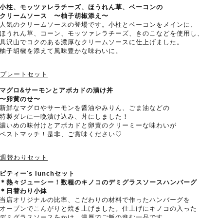
小柱、モッツァレラチーズ、ほうれん草、ベーコンの
リームソース 〜柚子胡椒添え〜
気のクリームソースの登場です。小柱とベーコンをメインに、
うれん草、コーン、モッツァレラチーズ、きのこなどを使用し、
沢山でコクのある濃厚なクリームソースに仕上げました。
子胡椒を添えて風味豊かな味わいに。
.プレートセット
マグロ&サーモンとアボカドの漬け丼
〜卵黄のせ〜
鮮なマグロやサーモンを醤油やみりん、ごま油などの
製ダレに一晩漬け込み、丼にしました！
いめの味付けとアボカドと卵黄のクリーミーな味わいが
ストマッチ！是非、ご賞味ください♡
.週替わりセット
ピティー's lunchセット
熱々ジューシー！数種のキノコのデミグラスソースハンバーグ
＊日替わり小鉢
店オリジナルの比率、こだわりの材料で作ったハンバーグを
ーブンでこんがりと焼き上げました。仕上げにキノコの入った
ミグラスソースをかけ、濃厚でご飯の進む一品です。