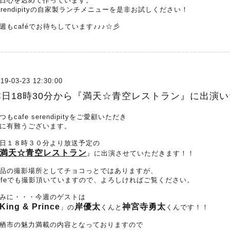
日心を込めて作っています。
erendipityの自家製ランチメニューを是非お試しください！
週もcaféでお待ちしています♪♪♪☆彡
19-03-23 12:30:00
本日18時30分から『満天☆青空レストラン』に出演
つもcafe serendipityをご愛顧いただき
に有難うございます。
日１８時３０分より放送予定の
満天☆青空レストラン
』に出演させていただきます！！
品の撮影場所としてチョコっとではありますが、
afeでも撮影頂いていますので、よろしければご覧ください。
みに・・・今週のゲストは
King & Prince
岸優太
神宮寺勇太
」の
くんと
くんです！！
栖市の魅力満載の内容となっておりますので