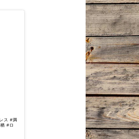
レス #満
栖 #ロ