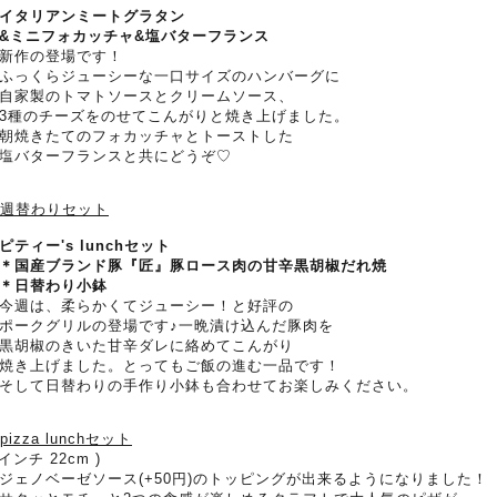
イタリアンミートグラタン
ミニフォカッチャ&塩バターフランス
新作の登場です！
っくらジューシーな一口サイズのハンバーグに
家製のトマトソースとクリームソース、
種のチーズをのせてこんがりと焼き上げました。
焼きたてのフォカッチャとトーストした
バターフランスと共にどうぞ♡
.週替わりセット
ピティー's lunchセット
国産ブランド豚『匠』豚ロース肉の甘辛黒胡椒だれ焼
＊日替わり小鉢
週は、柔らかくてジューシー！と好評の
ークグリルの登場です♪一晩漬け込んだ豚肉を
胡椒のきいた甘辛ダレに絡めてこんがり
き上げました。とってもご飯の進む一品です！
して日替わりの手作り小鉢も合わせてお楽しみください。
.pizza lunchセット
9インチ 22cm )
ジェノベーゼソース(+50円)のトッピングが出来るようになりました！