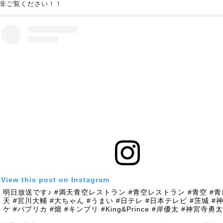
非ご覧ください！！
View this post on Instagram
明日放送です♪ #満天青空レストラン #青空レストラン #青空 #青
天 #宮川大輔 #大ちゃん #うまい #日テレ #日本テレビ #茨城 #神
ケ #パプリカ #畑 #キンプリ #King&Prince #岸優太 #神宮寺勇太