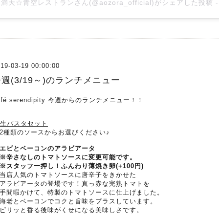
満天☆青空レストラン
さん(@aozora_official)がシェアした投稿 
19-03-19 00:00:00
週(3/19～)のランチメニュー
afé serendipity 今週からのランチメニュー！！
.生パスタセット
2種類のソースからお選びください♪
エビとベーコンのアラビアータ
辛さなしのトマトソースに変更可能です。
スタッフ一押し！ふんわり薄焼き卵(+100円)
店人気のトマトソースに唐辛子をきかせた
ラビアータの登場です！真っ赤な完熟トマトを
間暇かけて、特製のトマトソースに仕上げました。
老とベーコンでコクと旨味をプラスしています。
リッと香る後味がくせになる美味しさです。