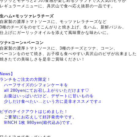
クッとモチっと2つの食感が楽しめるクラフトで大人気のピザが
ギュラーメニューに、具沢山で食べ応え抜群の一品です。
生ハム×モッツァレラチーズ
家製の濃厚トマトソースに、モッツァレラチーズなど
種のチーズをのせてこんがりと焼き上げ、生ハム、新鮮バジル、
上げにガーリックオイルを添えて風味豊かな味わいに。
ツナ×コーン×ベーコン
家製の濃厚トマトソースに、3種のチーズとツナ、コーン、
ーコンをのせて焼き、お子様も食べやすい具沢山のピザが出来ました
きたての美味しさを是非ご賞味ください！
News】
ランチをご注文の方限定！
ハーフサイズのシフォンケーキを
ll 280yenにてお召し上がりいただけます♡
お腹はいっぱいだけど、
デザートに甘いものを
少しだけ食べたい…という方に是非オススメです♫
ザのテイクアウトはじめました！
ご要望にお応えして好評発売中です。
INCH 1枚 980yen(箱代込み)です。