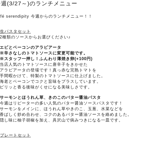
週(3/27～)のランチメニュー
afé serendipity 今週からのランチメニュー！！
.生パスタセット
2種類のソースからお選びください♪
エビとベーコンのアラビアータ
辛さなしのトマトソースに変更可能です。
スタッフ一押し！ふんわり薄焼き卵(+100円)
店人気のトマトソースに唐辛子をきかせた
ラビアータの登場です！真っ赤な完熟トマトを
間暇かけて、特製のトマトソースに仕上げました。
老とベーコンでコクと旨味をプラスしています。
リッと香る後味がくせになる美味しさです。
サーモンとほうれん草、きのこのバター醤油パスタ
週はリピーターの多い人気のバター醤油ソースパスタです！
ーモンをメインに、ほうれん草やきのこ、玉葱、水菜などを
ばしく炒め合わせ、コクのあるバター醤油ソースを絡めました。
し味に柚子胡椒を加え、具沢山で病みつきになる一皿です。
.プレートセット