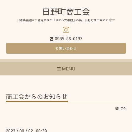
田野町商工会
日本農業遺産に認定された『やぐら大根棚』の街、田野町商工会です 🤠💛
0985-86-0133
お問い合わせ
MENU
商工会からのお知らせ
RSS
2023
08
02 08:39
/
/