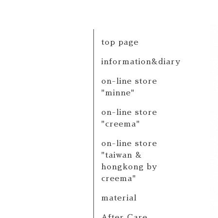
top page
information&diary
on-line store
"minne"
on-line store
"creema"
on-line store
"taiwan &
hongkong by
creema"
material
After Care