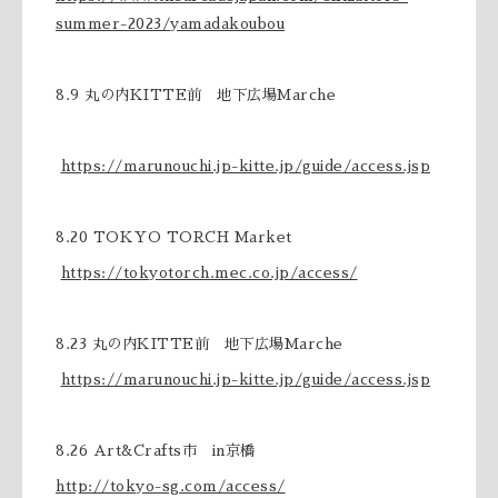
summer-2023/yamadakoubou
8.9 丸の内KITTE前 地下広場Marche
https://marunouchi.jp-kitte.jp/guide/access.jsp
8.20 TOKYO TORCH Market
https://tokyotorch.mec.co.jp/access/
8.23 丸の内KITTE前 地下広場Marche
https://marunouchi.jp-kitte.jp/guide/access.jsp
8.26 Art&Crafts市 in京橋
http://tokyo-sg.com/access/