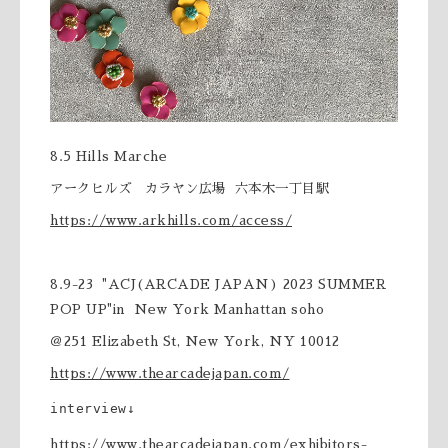
8.5 Hills Marche
アークヒルズ カラヤン広場 六本木一丁目駅
https://www.arkhills.com/access/
8.9-23 "ACJ(ARCADE JAPAN) 2023 SUMMER
POP UP"in New York Manhattan soho
＠251 Elizabeth St, New York, NY 10012
https://www.thearcadejapan.com/
interview↓
https://www.thearcadejapan.com/exhibitors-