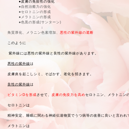
●皮膚の免疫性の強化
●自然治癒力の強化
●セロトニンの形成
●メラトニンの形成
●色黒の形成(サンターン)
↓
角質厚化、メラニン色素増加、
悪性の紫外線の遮断
このように
紫外線には悪性の紫外線と良性の紫外線があります。
悪性の紫外線
は
皮膚炎を起こしシミ、そばかす、老化を招きます。
良性の紫外線
は
ビタミンⅮを形成
させて、
皮膚の免疫力を高め
セロトニン、メラトニン
セロトニンは
精神安定、睡眠に関わる神経伝達物質でうつ病等の改善に良いと言われ
メラトニンは