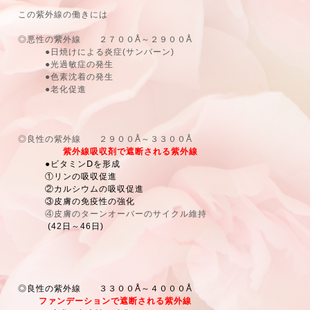
この紫外線の働きには
◎悪性の紫外線 ２７００Å～２９００Å
●日焼けによる炎症(サンバーン)
●光過敏症の発生
●色素沈着の発生
●老化促進
◎良性の紫外線 ２９００Å～３３００Å
紫外線吸収剤で遮断される紫外線
●ビタミンⅮを形成
①リンの吸収促進
②カルシウムの吸収促進
③皮膚の免疫性の強化
④皮膚のターンオーバーのサイクル維持
(42日～46日)
◎良性の紫外線 ３３００Å～４０００Å
ファンデーションで遮断される紫外線