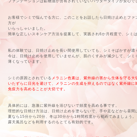
ファンデーションは鉱物油が含有されていないパウダータイプが安心で
お客様でシミで悩んでる方に、このことをお話したら日焼け止めとファ
方が
いらっしゃいました。
簡単な正しいスキンケア方法を提案して、実践され6か月程度で、シミ
私の体験では、日焼け止めを長い間使用していても、シミそばかすが濃
今は、日焼け止めを使用していませんが、肌のくすみが減少して、シミ
薄くなっています。
シミの原因とされている
メラニン色素は、紫外線の害から生体を守る大
いたずらに日光を避けて、メラニンの生成を抑えるのではなく紫外線に
免疫力を高めることが大切です。
具体的には、急激に紫外線を浴びないで頻度を高める事です。
理想的な日焼け方法は、日焼け止めを塗らないで、手や足などから昼間
夏なら15分から20分、冬は30分から1時間程度から初めてみましょう。
露天風呂などを利用するのもとても有効的です。