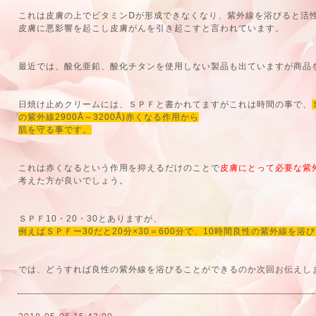
これは皮膚の上でビタミンⅮが形成できなくなり、紫外線を浴びると活
皮膚に悪影響を起こし皮膚がんを引き起こすと言われています。
最近では、酸化亜鉛、酸化チタンを使用しない製品も出ていますが商品
日焼け止めクリームには、ＳＰＦと書かれてますがこれは時間の事で、
の紫外線2900Å～3200Å)赤くなる作用から
肌を守る事です。
これは赤くなるという作用を抑えるだけのことで
皮膚にとって必要な紫
考えた方が良いでしょう。
ＳＰＦ10・20・30とありますが、
例えばＳＰＦー30だと20分×30＝600分で、10時間良性の紫外線を
では、どうすれば良性の紫外線を浴びることができるのか次回お伝えし