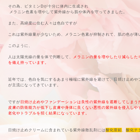
その為、ビタミンⅮが十分に体内に生成され
メラニン色素を増やして紫外線から肌や体内を守ってきました。
また、高緯度に住む人々は色白ですが
これは紫外線量が少ないため、メラニン色素が抑制されて、肌の色が薄
このように、
人は太陽光線の量を体で判断して、
メラニンの量を増やしたり減らした
を備え持っています。
近年では、色白を気にするあまり極端に紫外線を避けて、日焼け止めや
が主流になってきています。
ですが
日焼け止めやファンデーションは良性の紫外線を遮断してしまう
皮膚の防衛能力が低下し皮膚や身体に良くない悪性の紫外線を侵入しや
老化やトラブルを招く結果になっています。
日焼け止めクリームに含まれている紫外線散乱剤には
酸化亜鉛
、
酸化チ