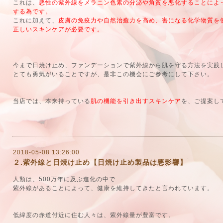
これは、
悪性の紫外線をメラニン色素の分泌や角質を悪化することによ
する為です。
これに加えて、
皮膚の免疫力や自然治癒力を高め、害になる化学物質を
正しいスキンケアが必要です。
今まで日焼け止め、ファンデーションで紫外線から肌を守る方法を実践
とても勇気がいることですが、是非この機会にご参考にして下さい。
当店では、本来持っている
肌の機能を引き出すスキンケア
を、ご提案し
2018-05-08 13:26:00
２.紫外線と日焼け止め【日焼け止め製品は悪影響】
人類は、500万年に及ぶ進化の中で
紫外線があることによって、健康を維持してきたと言われています。
低緯度の赤道付近に住む人々は、紫外線量が豊富です。