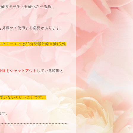
性酸素を発生させ酸化させる為、
を見極めて使用する必要があります。
ＳＰＦー１では20分間紫外線Ｂ波(良性
外線をシャットアウト
している時間と
浴びていないということです。
ます。