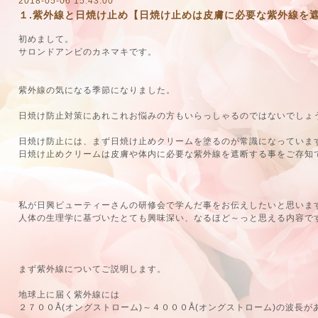
2018-05-06 15:43:00
１.紫外線と日焼け止め【日焼け止めは皮膚に必要な紫外線を
初めまして。
サロンドアンビのカネマキです。
紫外線の気になる季節になりました。
日焼け防止対策にあれこれお悩みの方もいらっしゃるのではないでしょ
日焼け防止には、まず日焼け止めクリームを塗るのが常識になっていま
日焼け止めクリームは皮膚や体内に必要な紫外線を遮断する事をご存知
私が日興ビューティーさんの研修会で学んだ事をお伝えしたいと思いま
人体の生理学に基づいたとても興味深い、なるほど～っと思える内容で
まず紫外線についてご説明します。
地球上に届く紫外線には
２７００Å(オングストローム)～４０００Å(オングストローム)の波長が