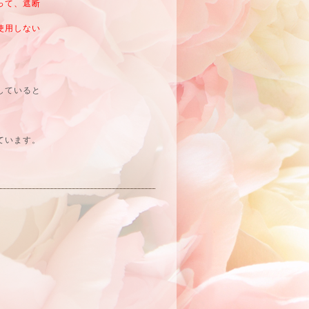
って、遮断
使用しない
していると
ています。