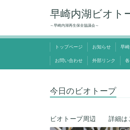
早崎内湖ビオト
～早崎内湖再生保全協議会～
トップページ
お知らせ
早崎
お問い合わせ
外部リンク
各
今日のビオトープ
ビオトープ周辺 詳細は