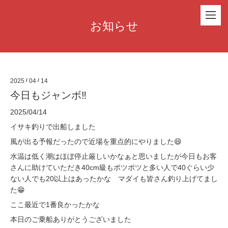
お知らせ
2025
/
04
/
14
今日もジャンボ‼️
2025/04/14
イサキ釣りで出船しました
風が出る予報だったので近場を重点的にやりました😄
水温は低く潮はほぼ停止厳しいかなぁと思いましたが今日もお客
さんに助けていただき40cm級もポツポツと多い人で40ぐらい少
ない人でも20以上はあったかな マダイも皆さん釣り上げてまし
た😁
ここ最近で1番良かったかな
本日のご乗船ありがとうございました