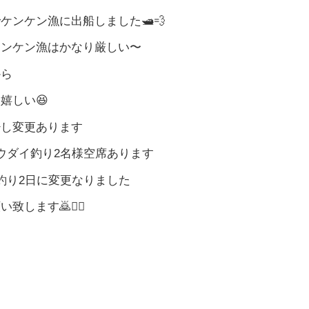
ケンケン漁に出船しました🛥️💨
ケンケン漁はかなり厳しい〜
から
嬉しい😆
少し変更あります
ウダイ釣り2名様空席あります
釣り2日に変更なりました
します🙇🙇‍♂️