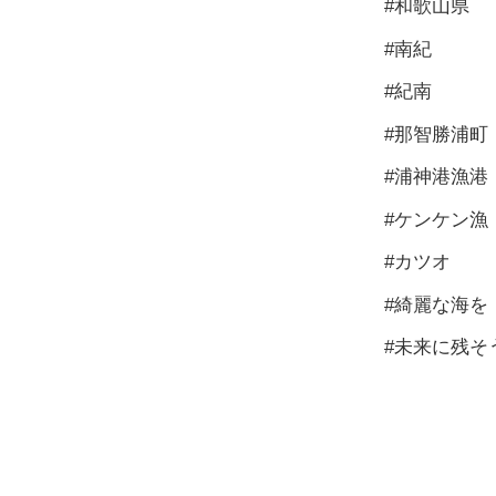
#和歌山県
#南紀
#紀南
#那智勝浦町
#浦神港漁港
#ケンケン漁
#カツオ
#綺麗な海を
#未来に残そ