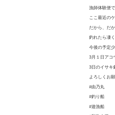
漁師体験便で
ここ最近の
だから、だ
釣れたら凄く
今後の予定
3月１日アコ
3日のイサキ
よろしくお願い致
#由乃丸
#釣り船
#遊漁船