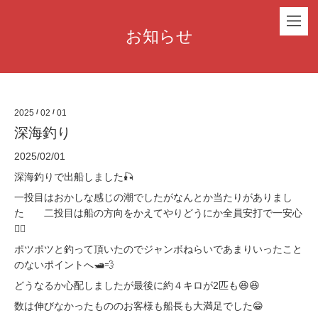
お知らせ
2025
/
02
/
01
深海釣り
2025/02/01
深海釣りで出船しました🎣
一投目はおかしな感じの潮でしたがなんとか当たりがありまし
た 二投目は船の方向をかえてやりどうにか全員安打で一安心
😮‍💨
ポツポツと釣って頂いたのでジャンボねらいであまりいったこと
のないポイントへ🛥️💨
どうなるか心配しましたが最後に約４キロが2匹も😆😆
数は伸びなかったもののお客様も船長も大満足でした😁