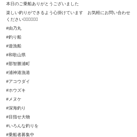
本日のご乗船ありがとうございました
楽しい釣りができるよう心掛けています お気軽にお問い合わせ
ください🙇‍♂️🙇‍♂️🙇‍♂️
#由乃丸
#釣り船
#遊漁船
#和歌山県
#那智勝浦町
#浦神港漁港
#アコウダイ
#ホウズキ
#メヌケ
#深海釣り
#目指せ大物
#いろんな釣りを
#乗船者募集中