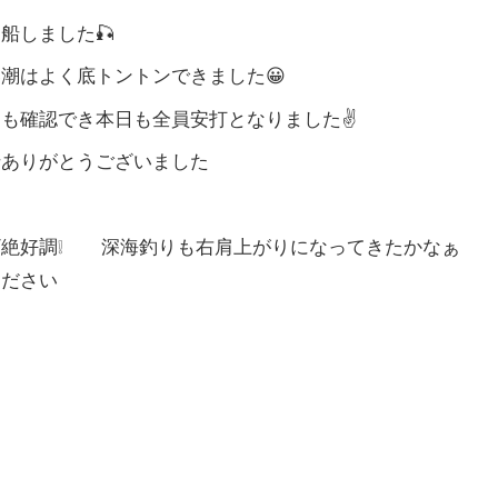
船しました🎣
潮はよく底トントンできました😀
も確認でき本日も全員安打となりました✌️
船ありがとうございました
ギ絶好調❕ 深海釣りも右肩上がりになってきたかなぁ 
ください