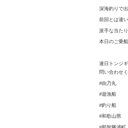
深海釣りで出
前回とは違い
派手な当たり
本日のご乗
連日トンジ
問い合わせ
#由乃丸
#遊漁船
#釣り船
#和歌山県
#那智勝浦町