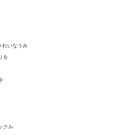
#きれいなうみ
りを
中
ックル