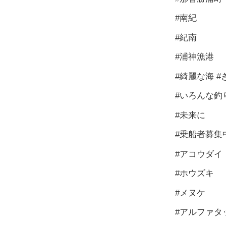
#南紀
#紀南
#浦神漁港
#綺麗な海 
#いろんな釣
#未来に
#乗船者募集
#アコウダイ
#ホウズキ
#メヌケ
#アルファタ