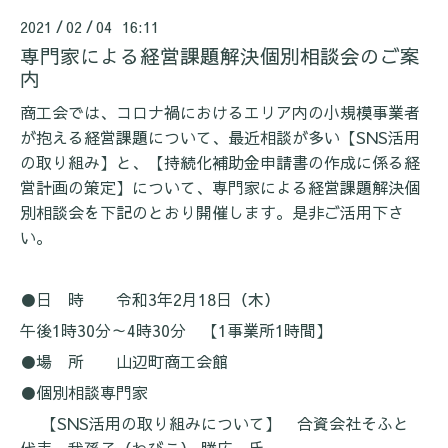
2021
02
04 16:11
/
/
専門家による経営課題解決個別相談会のご案
内
商工会では、コロナ禍におけるエリア内の小規模事業者
が抱える経営課題について、最近相談が多い【
SNS
活用
の取り組み】と、
【持続化補助金申請書の作成に係る経
営計画の策定】について、
専門家による経営課題解決個
別相談会を下記のとおり開催します。是非ご活用下さ
い。
●日 時 令和
3
年
2
月
18
日（木）
午後
1
時
30
分～
4
時
30
分 【
1
事業所
1
時間】
●場 所 山辺町商工会館
●個別相談専門家
【
SNS
活用の取り組みについて】 合資会社そふと
代表 我孫子（わびこ） 勝広 氏