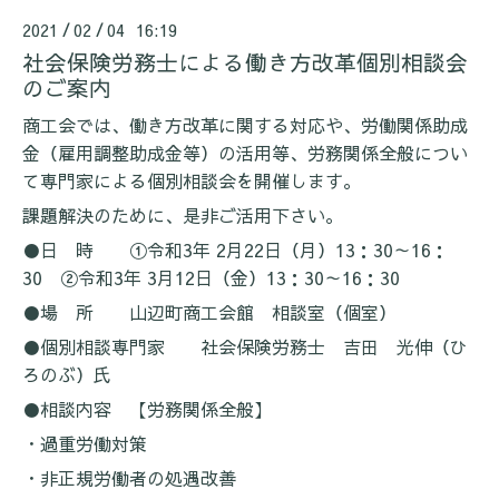
2021
02
04 16:19
/
/
社会保険労務士による働き方改革個別相談会
のご案内
商工会では、働き方改革に関する対応や、労働関係助成
金（雇用調整助成金等）の活用等、労務関係全般につい
て専門家による個別相談会を開催します。
課題解決のために、是非ご活用下さい。
●日 時 ①令和
3
年
2
月
22
日（月）
13
：
30
～
16
：
30
②令和
3
年
3
月
12
日（金）
13
：
30
～
16
：
30
●場 所 山辺町商工会館 相談室（個室）
●個別相談専門家 社会保険労務士 吉田 光伸（ひ
ろのぶ）氏
●相談内容 【労務関係全般】
・過重労働対策
・非正規労働者の処遇改善