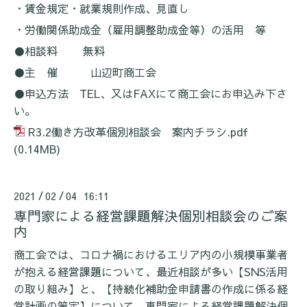
・賃金規定・就業規則作成、見直し
・労働関係助成金（雇用調整助成金等）の活用 等
●相談料 無料
●主 催 山辺町商工会
●申込方法
TEL
、又は
FAX
にて商工会にお申込み下さ
い。
R3.2働き方改革個別相談会 案内チラシ.pdf
(0.14MB)
2021
02
04 16:11
/
/
専門家による経営課題解決個別相談会のご案
内
商工会では、コロナ禍におけるエリア内の小規模事業者
が抱える経営課題について、最近相談が多い【
SNS
活用
の取り組み】と、
【持続化補助金申請書の作成に係る経
営計画の策定】について、
専門家による経営課題解決個