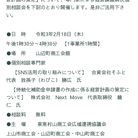
別相談会を下記のとおり開催します。是非ご活用下さ
い。
●日 時 令和
3
年
2
月
18
日（木）
午後
1
時
30
分～
4
時
30
分 【
1
事業所
1
時間】
●場 所 山辺町商工会館
●個別相談専門家
【
SNS
活用の取り組みについて】 合資会社そふと
代表 我孫子（わびこ） 勝広 氏
【持続化補助金申請書の作成に係る経営計画の策定に
ついて】 株式会社
Next Move
代表取締役 鏡
仁 氏
●相談料 無料
●主 催 東南村山商工会広域連携協議会
上山市商工会・山辺町商工会・中山町商工会