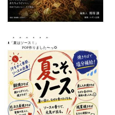
＊ ＊ ＊ ＊ ＊ ＊
「夏はソース！」
⬇️
POP作りました〜っ🌻