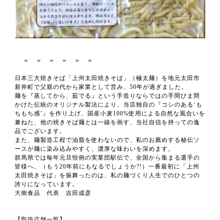
＝ ＝ ＝ ＝ ＝ ＝
日本三大焼きそば「上州太田焼きそば」（極太麺）を地元太田市
新井町で父親の代から家業として営み、50年が過ぎました。
麺を『蒸してから、茹でる』という手造りならではの手間ひま間
かけた伝統のオリジナル製法により、当店独自の『コシのある‘も
ちもち感’』を作り上げ、国産小麦100%使用による自然な風合いを
兼ねた、他の焼きそば麺とは一線を画す、当社自信を持っての逸
品でございます。
また、麺製造工程で油脂を使わないので、私のお薦めする秘伝ソ
ースが麺に染み込みやすく、濃厚な味わいを深めます。
群馬県では毎年元旦恒例の実業団駅伝で、全国から集まる選手の
皆様へ、（もう20年前にもなるでしょうか?!）一番最初に「上州
太田焼きそば」を振舞ったのは、私の麺づくり人生でのひとつの
誇りになっています。
大南食品 代表 吉田成彦
【取扱店舗一覧】