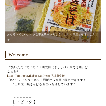
ありそうでない、小さな事業所が展開する「上州太田焼きそば」なんで
す
Welcome
ご覧いただいている『上州太田（よししげ）焼そば麺』
は
こちら⬇️
https://oisiioota.thebase.in/items/71859586
「BASE」インターネット通販からお買い求めできます！
"
上州太田焼きそばを全国へ配送しています
"
＝＝＝＝＝＝
【 トピック 】