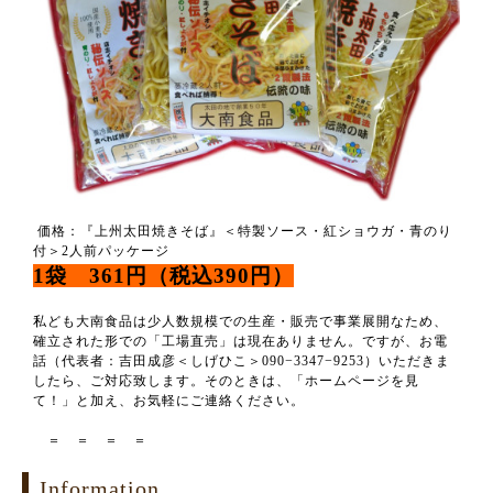
価格：『上州太田焼きそば』＜特製ソース・紅ショウガ・青のり
付＞2人前パッケージ
1袋 361円（税込390円）
私ども大南食品は少人数規模での生産・販売で事業展開なため、
確立された形での「工場直売」は現在ありません。ですが、お電
話（代表者：吉田成彦＜しげひこ＞090−3347−9253）いただきま
したら、ご対応致します。そのときは、「ホームページを見
て！」と加え、お気軽にご連絡ください。
＝ ＝ ＝ ＝
Information