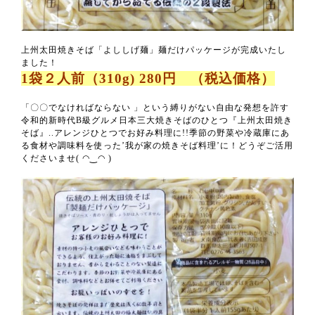
上州太田焼きそば「よししげ麺」麺だけパッケージが完成いたし
ました！
1袋２人前（310g) 280円 （税込価格）
「〇〇でなければならない 」という縛りがない自由な発想を許す
令和的新時代B級グルメ日本三大焼きそばのひとつ『上州太田焼き
そば』..アレンジひとつでお好み料理に!!季節の野菜や冷蔵庫にあ
る食材や調味料を使った’我が家の焼きそば料理’に！どうぞご活用
くださいませ( ◠‿◠ )