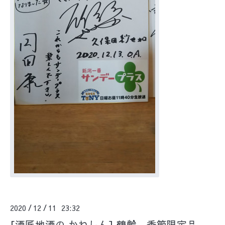
2020
12
11 23:32
/
/
[酒匠地酒の かねしん] 鶴齢 季節限定品