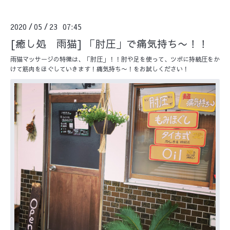
2020
05
23 07:45
/
/
[癒し処 雨猫] 「肘圧」で痛気持ち〜！！
雨猫マッサージの特徴は、「肘圧」！！肘や足を使って、ツボに持続圧をか
けて筋肉をほぐしていきます！痛気持ち〜！をお試しください！