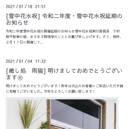
2021
01
18 21:51
/
/
[雪中花水祝] 令和二年度・雪中花水祝延期の
お知らせ
令和二年度雪中花水祝の開催延期のお知らせ雪中花水祝実行委員長 下村
耕平新春の候、ますます御清栄のこととお慶び申し上げます。さて、例年、
２月１１日に開催して...
2021
01
04 11:32
/
/
[癒し処 雨猫] 明けましておめでとうござい
ます㊗️
明けましておめでとうございます！昨年は沢山のお客様にご来店いただき誠
に有難うございました。今年もよろしくお願い致します！