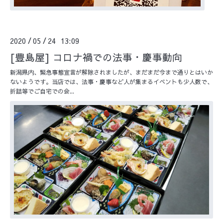
2020
05
24 13:09
/
/
[豊島屋] コロナ禍での法事・慶事動向
新潟県内、緊急事態宣言が解除されましたが、まだまだ今まで通りとはいか
ないようです。当店では、法事・慶事など人が集まるイベントも少人数で、
折詰等でご自宅での会...