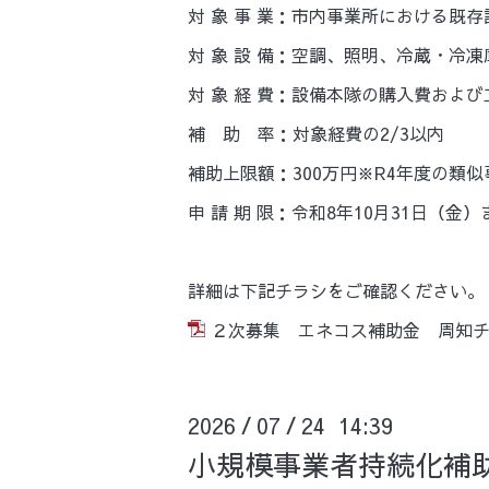
対 象 事 業：市内事業所における既
対 象 設 備：空調、照明、冷蔵・冷
対 象 経 費：設備本隊の購入費およ
補 助 率：対象経費の2/3以内
補助上限額：300万円※R4年度の類
申 請 期 限：令和8年10月31日
詳細は下記チラシをご確認ください。
２次募集 エネコス補助金 周知チラ
2026
07
24 14:39
/
/
小規模事業者持続化補助