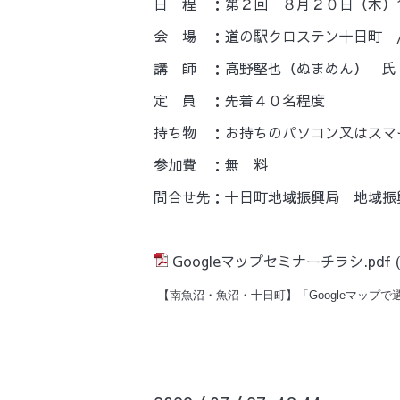
日 程 ：第２回 ８月２０日（木）14
会 場 ：道の駅クロステン十日町 
講 師 ：高野堅也（ぬまめん） 氏
定 員 ：先着４０名程度
持ち物 ：お持ちのパソコン又はスマ
参加費 ：無 料
問合せ先：十日町地域振興局 地域振興グル
Googleマップセミナーチラシ.pdf
(
【南魚沼・魚沼・十日町】「Googleマップで