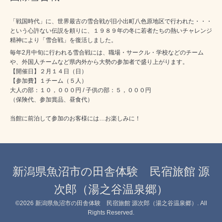
「戦国時代」に、世界最古の雪合戦が旧小出町八色原地区で行われた・・・
という心許ない伝説を頼りに、１９８９年の冬に若者たちの熱いチャレンジ
精神により「雪合戦」を復活しました。
毎年2月中旬に行われる雪合戦には、職場・サークル・学校などのチーム
や、外国人チームなど県内外から大勢の参加者で盛り上がります。
【開催日】２月１４日（日）
【参加費】１チーム（５人）
大人の部：１０，０００円 / 子供の部：５，０００円
（保険代、参加賞品、昼食代）
当館に前泊して参加のお客様には…お楽しみに！
新潟県魚沼市の田舎体験 民宿旅館 源
次郎（湯之谷温泉郷）
©2026
新潟県魚沼市の田舎体験 民宿旅館 源次郎（湯之谷温泉郷）
. All
Rights Reserved.