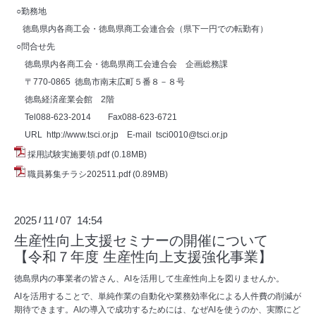
○勤務地
徳島県内各商工会・徳島県商工会連合会（県下一円での転勤有）
○問合せ先
徳島県内各商工会・徳島県商工会連合会 企画総務課
〒
770-0865
徳島市南末広町５番８－８号
徳島経済産業会館
2
階
Tel088-623-2014
Fax088-623-6721
URL http://www.tsci.or.jp E-mail tsci0010@tsci.or.jp
採用試験実施要領.pdf
(0.18MB)
職員募集チラシ202511.pdf
(0.89MB)
2025
11
07 14:54
/
/
生産性向上支援セミナーの開催について
【令和７年度 生産性向上支援強化事業】
徳島県内の事業者の皆さん、
AI
を活用して生産性向上を図りませんか。
AI
を活用することで、単純作業の自動化や業務効率化による人件費の削減が
期待できます。
AI
の導入で成功するためには、なぜ
AI
を使うのか、実際にど