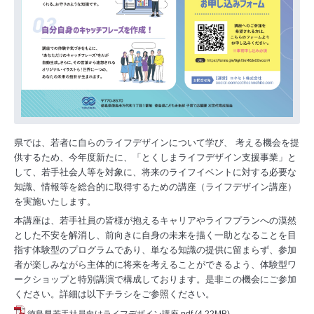
県では、若者に自らのライフデザインについて学び、 考える機会を提
供するため、
今年度新たに、「とくしまライフデザイン支援事業」と
して、若手社会人等を対象に、
将来のライフイベントに対する必要な
知識、情報等を総合的に取得するための講座
（ライフデザイン講座）
を実施いたします。
本講座は、若手社員の皆様が抱えるキャリアやライフプランへの漠然
とした不安を解消し、
前向きに自身の未来を描く一助となることを目
指す体験型のプログラムであり、
単なる知識の提供に留まらず、参加
者が楽しみながら主体的に将来を考えることができるよう、
体験型ワ
ークショップと特別講演で構成しております。是非この機会にご参加
ください。
詳細は以下チラシをご参照ください。
徳島県若手社員向けライフデザイン講座.pdf
(4.22MB)