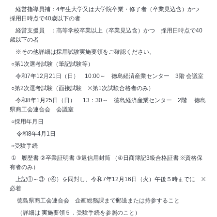
経営指導員補：
4
年生大学又は大学院卒業・修了者（卒業見込含）かつ
採用日時点で
40
歳以下の者
経営支援員 ：高等学校卒業以上（卒業見込含）かつ 採用日時点で
40
歳以下の者
※その他詳細は採用試験実施要領をご確認ください。
○第
1
次選考試験（筆記試験等）
令和7年
12
月
21
日（日）
10:00
～ 徳島経済産業センター
3
階 会議室
○第
2
次選考試験（面接試験
※
第
1
次試験合格者のみ）
令和8年
1
月
25
日（日） 13：30～ 徳島経済産業センター
2
階 徳島
県商工会連合会 会議室
○採用年月日
令和8年
4
月
1
日
○受験手続
①
履歴書
②
卒業証明書
③
返信用封筒 （
④
日商簿記
3
級合格証書
※
資格保
有者のみ）
上記①～③（④）を同封し、令和7年
12
月
16
日（火）午後５時までに
※
必着
徳島県商工会連合会 企画総務課まで郵送または持参すること
（詳細は 実施要領５．受験手続を参照のこと）