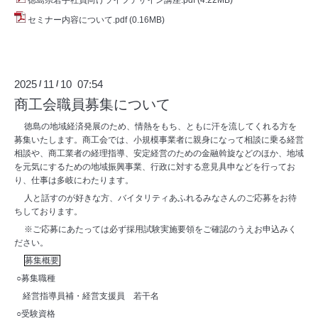
セミナー内容について.pdf
(0.16MB)
2025
11
10 07:54
/
/
商工会職員募集について
徳島の地域経済発展のため、情熱をもち、ともに汗を流してくれる方を
募集いたします。商工会では、小規模事業者に親身になって相談に乗る経営
相談や、商工業者の経理指導、安定経営のための金融斡旋などのほか、地域
を元気にするための地域振興事業、行政に対する意見具申などを行ってお
り、仕事は多岐にわたります。
人と話すのが好きな方、バイタリティあふれるみなさんのご応募をお待
ちしております。
※ご応募にあたっては必ず採用試験実施要領をご確認のうえお申込みく
ださい。
募集概要
○募集職種
経営指導員補・経営支援員 若干名
○受験資格