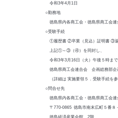
令和3年4月1日
○勤務地
徳島県内各商工会・徳島県商工会連
○受験手続
①履歴書 ②卒業（見込）証明書 ③返
上記①～③（④）を同封し、
令和3年3月16日（火）午後５時ま
徳島県商工会連合会 企画総務部企
（詳細は 実施要領５．受験手続を参
○問合せ先
徳島県内各商工会・徳島県商工会連
〒770-0865 徳島市南末広町５番８
徳島経済産業会館 2階