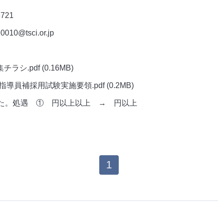
6721
0010@tsci.or.jp
チラシ.pdf
(0.16MB)
営指導員補採用試験実施要領.pdf
(0.2MB)
ました。処遇 ① 円以上以上 → 円以上
1