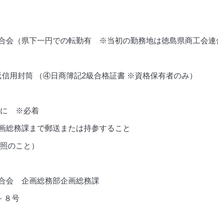
合会（県下一円での転勤有 ※当初の勤務地は徳島県商工会連
信用封筒 （④日商簿記2級合格証書 ※資格保有者のみ）
でに ※必着
画総務課まで郵送または持参すること
照のこと）
合会 企画総務部企画総務課
－８号