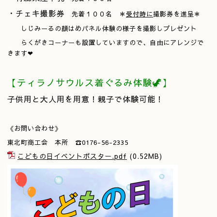
・チェキ撮影券
先着１００名 ＊
受付時に
撮影券を進呈＊
しじみーるの顔はめパネル体験の様子を撮影しプレゼント
らくがきコーナーも設置していますので、自由にアレンジで
きます❤
【ティラノサウルス着ぐるみ体験🦖】
子供用と大人用を用意！親子で体験可能！
《お問い合わせ》
東北町商工会 本所 ☎0176-56-2335
こどもの日イベントポスター.pdf
(0.52MB)