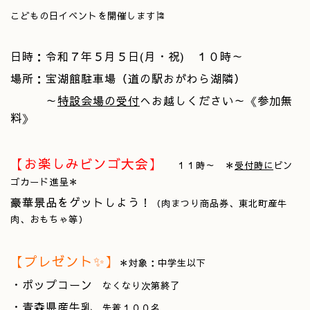
こどもの日イベントを開催します🎏
日時：令和７年５月５日(月・祝) １０時～
場所：宝湖館駐車場（道の駅おがわら湖隣）
～
特設会場の受付
へお越しください～《参加無
料》
【お楽しみビンゴ大会】
１１時～ ＊
受付時に
ビン
ゴカード進呈＊
豪華景品をゲットしよう！
（肉まつり商品券、東北町産牛
肉、おもちゃ等）
【プレゼント✨】
＊対象：中学生以下
・ポップコーン
なくなり次第終了
・青森県産牛乳
先着１００名