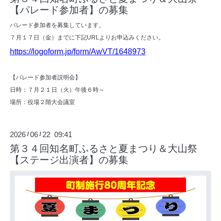
【パレード参加者】の募集
パレード参加者を募集しています。
７月１７日（金）までに下記URLよりお申込みください。
https://logoform.jp/form/AwVT/1648973
【パレード参加者説明会】
日時：７月２１日（火）午後６時～
場所：役場２階大会議室
2026
06
22 09:41
/
/
第３４回知名町ふるさと夏まつり＆大山祭
【ステージ出演者】の募集