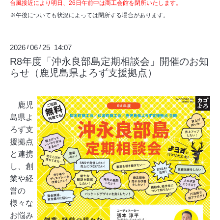
台風接近により明日、26日午前中は商工会館を閉所いたします。
※午後についても状況によっては閉所する場合があります。
2026
06
25 14:07
/
/
R8年度「沖永良部島定期相談会」開催のお知
らせ（鹿児島県よろず支援拠点）
鹿児
島県よ
ろず支
援拠点
と連携
し、創
業や経
営の
様々な
お悩み