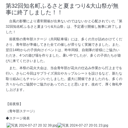
第32回知名町ふるさと夏まつり&大山祭が無
事に終了しました！！
台風の影響により通常開催が出来ないのではないかと心配されていた「第
32回知名町ふるさと夏まつり&大山祭」は、予定通り開催し無事に終了しま
した！
前夜祭の青年部ステージ（共同駐車場）には、多くの方が詰めかけてくだ
さり、青年部が準備してきた全ての催しが滞りなく実施できました。また、
翌日14時からの子供向けイベントは、昨年同様、自衛隊の皆様にご協力い
ただき、4つの遊び場を作りました。暑い中でしたが、多くの子供たちが遊
びに来てくださいました。
また、本祭の花火大会は、当会青年部が花火の仕込み作業から打上までを
行い、さらに今回はサプライズ演出やカップルシートを設けるなど、新たな
取り組みにもチャレンジいたしました。盛大に開催できましたのも、多くの
方々からのご協賛やご協力があってのことと思います。改めて、厚く御礼申
し上げます。
【前夜祭】
（青年部ステージ）
◆ステージ発表