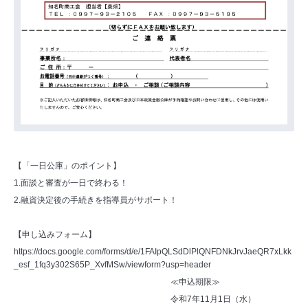
【「一日公庫」のポイント】
1.面談と審査が一日で終わる！
2.融資決定後の手続きを指導員がサポート！
【申し込みフォーム】
https://docs.google.com/forms/d/e/1FAIpQLSdDlPlQNFDNkJrvJaeQR7xLkk
_esf_1fq3y302S65P_XvfMSw/viewform?usp=header
≪申込期限≫
令和7年11月1日（水）