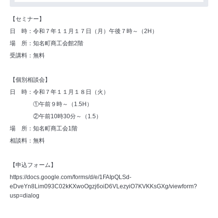
【セミナー】
日 時：令和７年１１月１７日（月）午後７時～（2H）
場 所：知名町商工会館2階
受講料：無料
【個別相談会】
日 時：令和７年１１月１８日（火）
①午前９時～（1.5H）
②午前10時30分～（1.5）
場 所：知名町商工会1階
相談料：無料
【申込フォーム】
https://docs.google.com/forms/d/e/1FAIpQLSd-
eDveYn8Lim093C02kKXwoOgzj6oiD6VLezyiO7KVKKsGXg/viewform?
usp=dialog