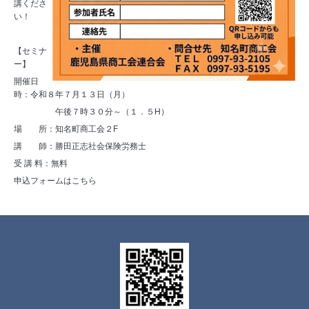
講くださ
い！
【セミナ
ー】
開催日
時：令和８年７月１３日（月）
午後７時３０分～（１．５H）
場 所：知名町商工会２F
講 師：勝田正志社会保険労務士
受 講 料：無料
申込フォームはこちら