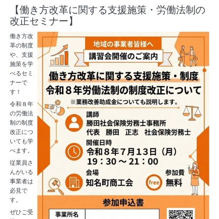
【働き方改革に関する支援施策・労働法制の
改正セミナー】
働き方
改
革の制度
や、支援
施策を学
べるセミ
ナーで
す！
令和８年
の労働法
制の制度
改正につ
いても学
べます。
従業員さ
んがいる
事業者は
必見で
す。
ぜひご受