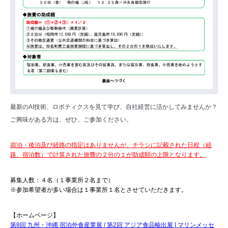
最新のAI技術、ロボティクスを見て学び、自社経営に活かしてみませんか？
ご興味がある方は、ぜひ、ご参加ください。
前泊・後泊及び経路の指定はありませんが、チラシに記載された日程（経
路、宿泊数）で計算された旅費の２分の１が助成額の上限となります。
募集人数：４名（１事業所２名まで）
※参加希望者が多い場合は１事業所１名とさせていただきます。
【ホームページ】
第8回 九州・沖縄 宿泊外食産業展 / 第2回 アジア食品輸出展 | マリンメッセ