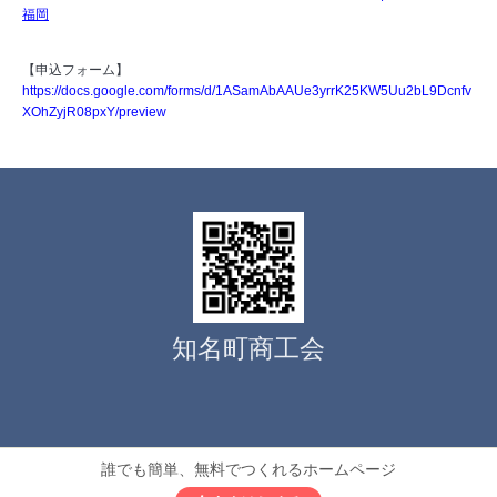
福岡
【申込フォーム】
https://docs.google.com/forms/d/1ASamAbAAUe3yrrK25KW5Uu2bL9Dcnfv
XOhZyjR08pxY/preview
知名町商工会
誰でも簡単、無料でつくれるホームページ