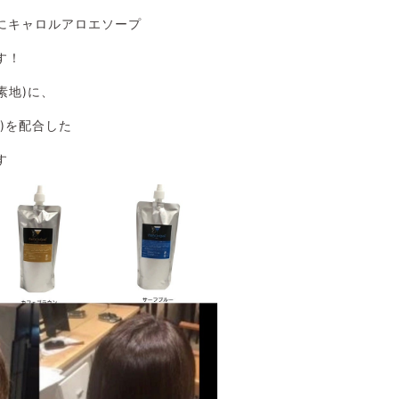
にキャロルアロエソープ
す！
素地)に、
)を配合した
す