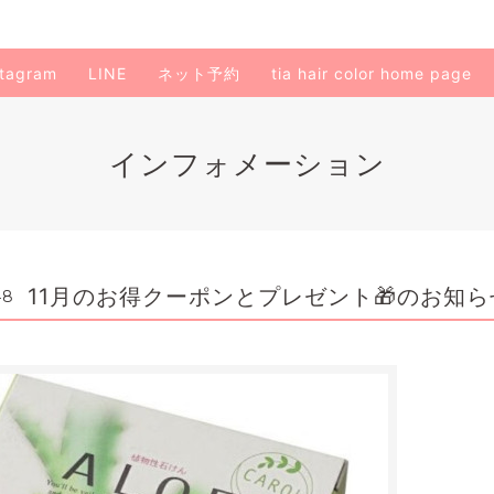
stagram
LINE
ネット予約
tia hair color home page
インフォメーション
11月のお得クーポンとプレゼント🎁のお知ら
48