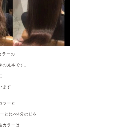
カラーの
味の見本です。
に
います
カラーと
ーと比べ4分の1)を
性カラーは