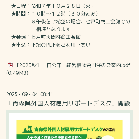
★日程：令和７年１０月２８日（火）
★時間：１０時～１２時（３０分
刻み）
※午後をご希望の場合、
七戸町商工会館での
相談となります
★会場：七戸町天間林商工会館
★申込：下記のPDFをご利用下さい
【2025秋】一日公庫・経営相談会開催のご案内.pdf
(0.49MB)
2025
09
04 08:41
/
/
「青森県外国人材雇用サポートデスク」開設