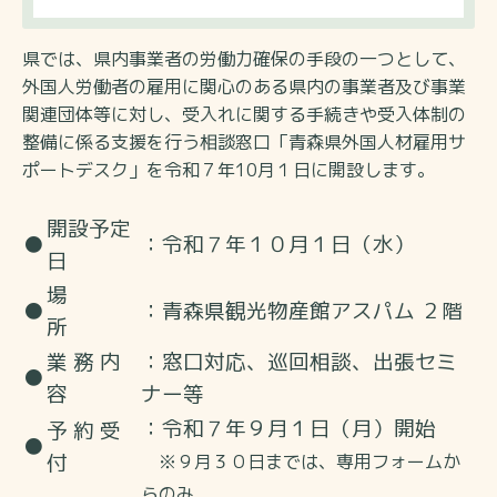
県では、県内事業者の労働力確保の手段の一つとして、
外国人労働者の雇用に関心のある県内の事業者及び事業
関連団体等に対し、受入れに関する手続きや受入体制の
整備に係る支援を行う相談窓口「青森県外国人材雇用サ
ポートデスク」を令和７年10月１日に開設します。
開設予定
●
：令和７年１０月１日（水）
日
場
●
：青森県観光物産館アスパム ２階
所
業 務 内
：窓口対応、巡回相談、出張セミ
●
容
ナー等
：令和７年９月１日（月）開始
予 約 受
●
付
※９月３０日までは、専用フォームか
らのみ