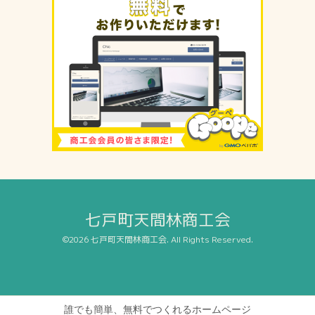
七戸町天間林商工会
©2026
七戸町天間林商工会
. All Rights Reserved.
誰でも簡単、無料でつくれるホームページ