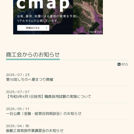
商工会からのお知らせ
RSS
2026
07
23
/
/
第18回しちのへ夏まつり開催
2026
07
07
/
/
【令和9年4月1日採用】職員採用試験の実施について
2026
05
11
/
/
一日公庫（金融・経営合同相談会）のお知らせ
2026
04
30
/
/
振動工具取扱作業講習会のお知らせ