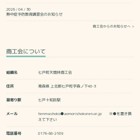
2026
04
30
/
/
熱中症予防教育講習会のお知らせ
商工会からのお知らせへ
商工会について
組織名
七戸町天間林商工会
住所
青森県 上北郡七戸町字森ノ下48-3
最寄り駅
七戸十和田駅
メール
tenmashoko●aomorishokoren.or.jp ※●を置き換
えて下さい
電話番号
0176-68-2189