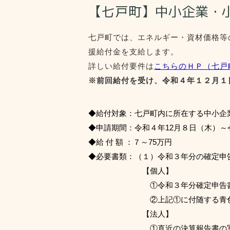
【七戸町】中小企業・
七戸町では、エネルギー・資材価格等
援給付金を支給します。
詳しい給付要件は
こちらのＨＰ（七戸
※前回給付を受け、令和４年１２月１
◆給付対象：七戸町内に所在する中小企
◆申請期間：令和４年12月８日（木）～
◆給 付 額 ：７～75万円
◆必要書類：（１）令和３年分の確定申
【個人】
①令和３年分確定申告書の写し 
②上記①に付随する青色申告決算
【法人】
①直近の決算報告書の写