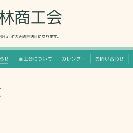
林商工会
郡七戸町の天間林地区にあります。
らせ
商工会について
カレンダー
お問い合わせ
せ