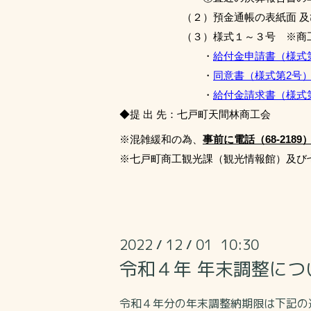
（２）預金通帳の表紙面 及び 
（３）様式１～３号 ※商工会
・
給付金申請書（様式第1
・
同意書（様式第2号）.
・
給付金請求書（様式第3
◆提 出 先：七戸町天間林商工会
※混雑緩和の為、
事前に電話（68-21
※七戸町商工観光課（観光情報館）及び
2022
12
01 10:30
/
/
令和４年 年末調整につ
令和４年分の年末調整納期限は下記の