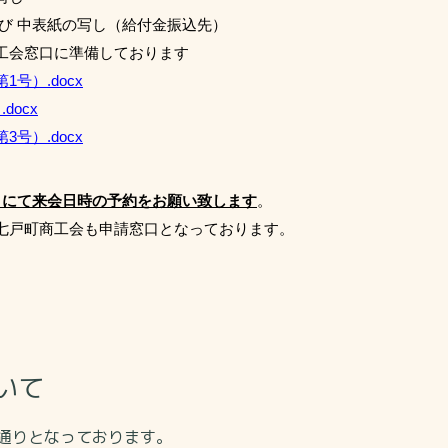
中表紙の写し（給付金振込先）
窓口に準備しております
号）.docx
docx
号）.docx
89）にて来会日時の予約をお願い致します
。
七戸町商工会も申請窓口となっております。
いて
通りとなっております。