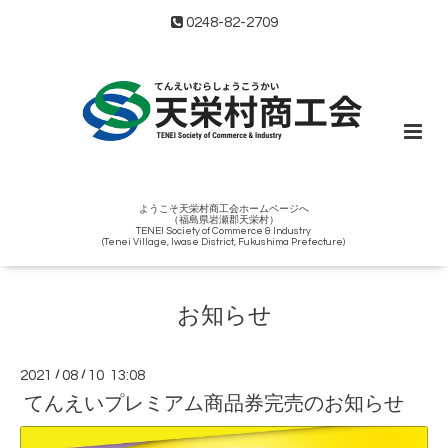
0248-82-2709
ようこそ天栄村商工会ホームページへ
（福島県岩瀬郡天栄村）
TENEI Society of Commerce & Industry
(Tenei Village, Iwase District, Fukushima Prefecture)
お知らせ
2021
/
08
/
10 13:08
てんえいプレミアム商品券完売のお知らせ