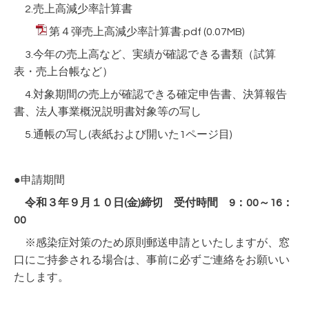
2.売上高減少率計算書
第４弾売上高減少率計算書.pdf
(0.07MB)
3.今年の売上高など、実績が確認できる書類（試算
表・売上台帳など）
4.対象期間の売上が確認できる確定申告書、決算報告
書、法人事業概況説明書対象等の写し
5.通帳の写し(表紙および開いた1ページ目)
●申請期間
令和３年９月１０日(金)締切 受付時間 9：00～16：
00
※感染症対策のため原則郵送申請といたしますが、窓
口にご持参される場合は、事前に必ずご連絡をお願いい
たします。