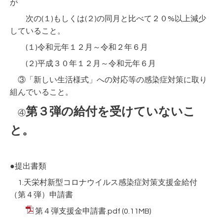
が
次の(１)もしくは(２)の同月と比べて２０%以上減少
していること。
(１)令和元年１２月～令和２年６月
(２)平成３０年１２月～令和元年６月
③
「新しい生活
様式」への対応等の感染症対策に取り
組んでいること。
第３弾の給付を受けていないこ
④
と。
●提出書類
1.天栄村新型コロナウイルス感染症対策支援金給付
（第４弾）申請書
第４弾支援金申請書.pdf
(0.11MB)