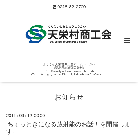
0248-82-2709
ようこそ天栄村商工会ホームページへ
（福島県岩瀬郡天栄村）
TENEI Society of Commerce & Industry
(Tenei Village, Iwase District, Fukushima Prefecture)
お知らせ
2011
/
09
/
12 00:00
ちょっときになる放射能のお話！を開催しま
す。