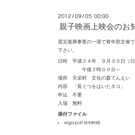
2012
09
05 00:00
/
/
親子映画上映会のお
震災復興事業の一環で青年部主催で9
下さい。
日時 平成２４年 ９月３０日（日
午後２時００分～
場所 天栄村 文化の森てんえい 
内容 「長ぐつをはいたネコ」
申込 不要
入場 無料
添付ファイル
eiga.pdf
(649KB)