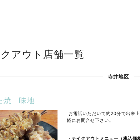
。
イクアウト店舗一覧
寺井地区
た焼 味地
お電話いただいて約20分で出来
軽にお問合せ下さい。
・テイクアウトメニュー（税込価