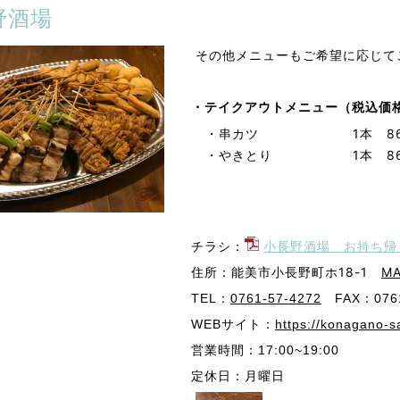
野酒場
その他メニューもご希望に応じて
・テイクアウトメニュー（税込価
・串カツ
1本 8
・やきとり
1本 8
チラシ：
小長野酒場 お持ち帰り
住所：能美市小長野町ホ18-1
M
TEL：
0761-57-4272
FAX：0761
WEBサイト：
https://konagano-
営業時間：17:00~19:00
定休日：月曜日