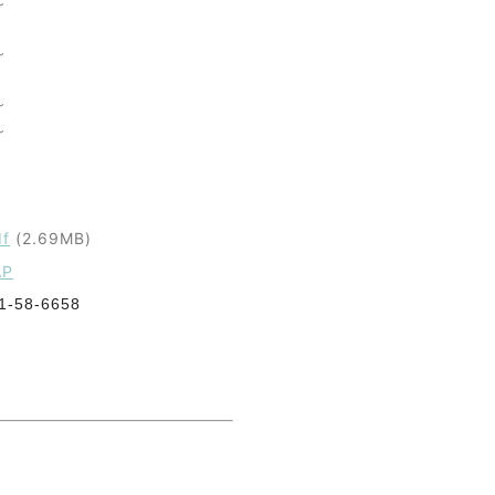
～
～
～
～
f
(2.69MB)
AP
-58-6658