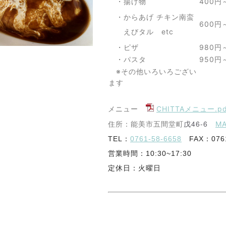
・揚げ物
400円
・からあげ チキン南蛮
600円
えびタル etc
・ピザ
980円
・パスタ
950円
※その他いろいろござい
ます
メニュー
CHITTAメニュー.pd
戊46-6
住所：能美市五間堂町
M
TEL：
0761-58-6658
FAX：0761
営業時間：10:30~17:30
定休日：火曜日