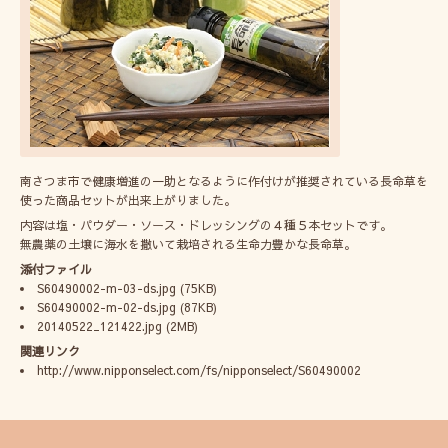
南さつま市で健康増進の一助となるように作付けが推奨されている長命草を
使った商品セットが出来上がりました。
内容は塩・パウダー・ソース・ドレッシングの４種５本セットです。
無農薬の土壌に海水を撒いて栽培される生命力豊かな長命草。
添付ファイル
S60490002-m-03-ds.jpg
(75KB)
S60490002-m-02-ds.jpg
(87KB)
20140522_121422.jpg
(2MB)
関連リンク
http://www.nipponselect.com/fs/nipponselect/S60490002