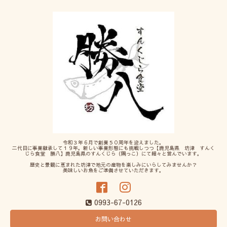
令和３年６月で創業５０周年を迎えました。
二代目に事業継承して１９年。新しい事業形態にも挑戦しつつ【鹿児島県 坊津 すんく
じら食堂 勝八】鹿児島県のすんくじら（隅っこ）にて細々と営んでいます。
歴史と景観に恵まれた坊津で地元の産物を楽しみにいらしてみませんか？
美味しいお魚をご準備させていただきます。
0993-67-0126
お問い合わせ