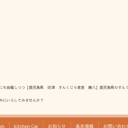
にも挑戦しつつ【鹿児島県 坊津 すんくじら食堂 勝八】鹿児島県のすん
みにいらしてみませんか？
am
kitchen Car
お知らせ
基本情報
お問い合わ