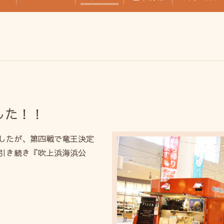
した！！
したが、第四戦で竜王決定
引き続き『吹上浜海浜公