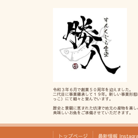
令和３年６月で創業５０周年を迎えました。
二代目に事業継承して１９年。新しい事業形態
っこ）にて細々と営んでいます。
歴史と景観に恵まれた坊津で地元の産物を楽し
美味しいお魚をご準備させていただきます。
トップページ
最新情報 Instagr