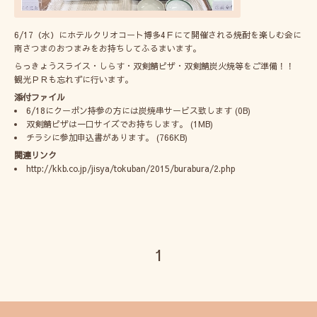
6/17（水）にホテルクリオコート博多4Ｆにて開催される焼酎を楽しむ会に
南さつまのおつまみをお持ちしてふるまいます。
らっきょうスライス・しらす・双剣鯖ピザ・双剣鯖炭火焼等をご準備！！
観光ＰＲも忘れずに行います。
添付ファイル
6/18にクーポン持参の方には炭焼串サービス致します
(0B)
双剣鯖ピザは一口サイズでお持ちします。
(1MB)
チラシに参加申込書があります。
(766KB)
関連リンク
http://kkb.co.jp/jisya/tokuban/2015/burabura/2.php
1