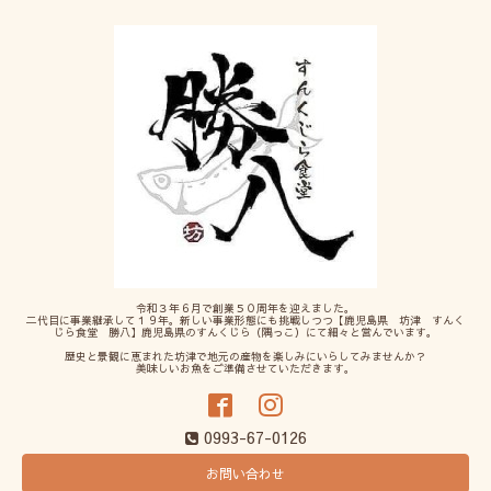
令和３年６月で創業５０周年を迎えました。
二代目に事業継承して１９年。新しい事業形態にも挑戦しつつ【鹿児島県 坊津 すんく
じら食堂 勝八】鹿児島県のすんくじら（隅っこ）にて細々と営んでいます。
歴史と景観に恵まれた坊津で地元の産物を楽しみにいらしてみませんか？
美味しいお魚をご準備させていただきます。
0993-67-0126
お問い合わせ