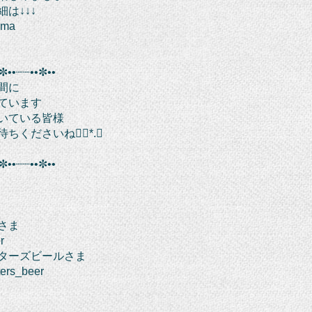
は↓↓↓
ima
✼••┈┈••✼••
間に
ています
いている皆様
ちくださいね❁⃘*.ﾟ
✼••┈┈••✼••
さま
er
ターズビールさま
ters_beer