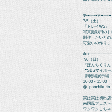
✼••┈┈••✼••┈┈••
7/5（土）
『トレイWS』
写真撮影用のト
制作したいとの
可愛いの作りま
✼••┈┈┈┈┈┈┈┈┈
7/6（日）
『ぽんちくりん
📍SBSマイホ
御殿場展示場
10:00～15:00
@_ponchikurin
実は実は初出店
南国風フェス 
ワクワクしちゃう