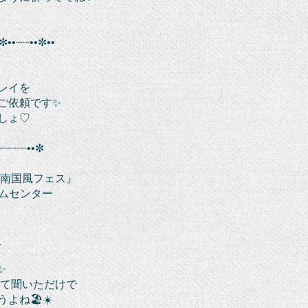
✼••┈┈••✼••
レイを
ご依頼です✨
しょ♡
┈┈┈┈••✼
 南国風フェス』
ームセンター
_
✨
って聞いただけで
よね🏖☀️