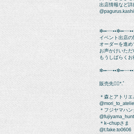
出店情報など詳細
@pagurus.kash
✼••┈┈••✼••┈┈••
イベント出店の
オーダーを進め
お声かけいただ
もうしばらくお待
✼••┈┈••✼••┈┈••
販売先❁⃘*.ﾟ
＊森とアトリエ
@mori_to_ateli
＊フジヤマハン
@fujiyama_hun
＊k–chupさま
@t.fake.to0606