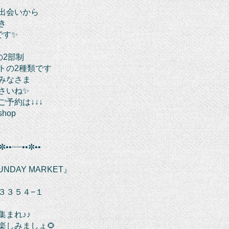
出会いから
き
です✨
の2部制
トの2種類です
みなさま
さいね✨
予約は↓↓↓
shop
✼••┈┈••✼••
UNDAY MARKET』
３３５４−１
集まれ♪♪
楽しみましょ🌻