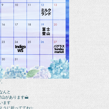
̮
なんと
登山があります🗻
います
ように祈っててね✨