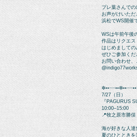
プレ葉さんでの
お声がけいただ
浜松でWS開催
WSは午前午後
作品はリクエス
はじめましての
ぜひご参加くだ
お問い合わせ、ご
@indigo77work
✼••┈┈••✼••┈┈••
7/27（日）
『PAGURUS S
10:00–15:00
📍牧之原市勝俣
海が好きな人達
夏のひとときを