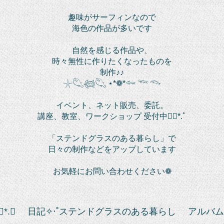
趣味がサーフィンなので
海色の作品が多いです
自然を感じる作品や、
時々無性に作りたくなったものを
制作♪♪
𓇼𓆡𓆉𓆡 ⋆*❁*𓆜 𓆝 𓆞
イベント、ネット販売、委託。
講座、教室、ワークショップ 受付中❁⃘*.ﾟ
「ステンドグラスのある暮らし」で
日々の制作などをアップしています
お気軽にお問い合わせください❁
*.ﾟ
日記✧‧˚ステンドグラスのある暮らし
アルバム