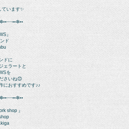
しています✨
✼••┈┈••✼••
WS』
ランド
enbu
ンドに
ジェラートと
WSを
ださいね😊
作におすすめです♪♪
✼••┈┈••✼••
ork shop 』
shop
.kiga