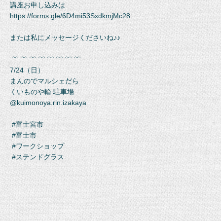
講座お申し込みは
https://forms.gle/6D4mi53SxdkmjMc28
または私にメッセージくださいね♪♪
﹌ ﹌ ﹌ ﹌ ﹌ ﹌ ﹌ ﹌
7/24（日）
まんのでマルシェだら
くいものや輪 駐車場
@kuimonoya.rin.izakaya
#富士宮市
#富士市
#ワークショップ
#ステンドグラス