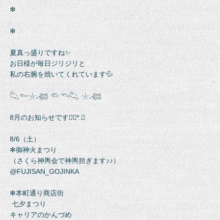
✻
✻
夏真っ盛りですね✨
お日様が毎日ジリジリと
私の右腕を焼いてくれています💦
𓆡𓆜𓇼𓈒𓆉 𓆛 𓆞𓆡 𓇼𓈒𓆉
8月のお知らせです❁⃘*.ﾟ
8/6（土）
✻御神火まつり
（さくら神輿会で神輿担ぎます♪♪）
@FUJISAN_GOJINKA
✻本町通り商店街
七夕まつり
キャリアのかんづめ