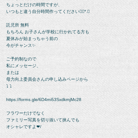
ちょっとだけの時間ですが、
いつもと違う自分時間作ってください❁⃘*.ﾟ
託児所 無料
もちろん お子さんが学校に行かれてる方も
夏休みが始まっちゃう前の
今がチャンス✨
ご予約制なので
私にメッセージ、
または
母力向上委員会さんの申し込みページから
⤵︎ ⤵︎
https://forms.gle/6D4mi53SxdkmjMc28
フラワーだけでなく
ファミリー写真を切り抜いて挟んでも
オシャレですよ︎︎❤︎/