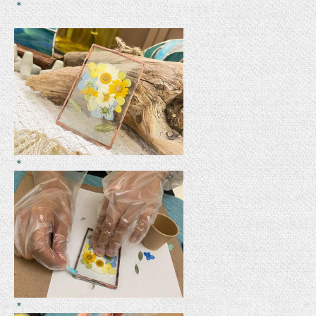
＊
＊
＊