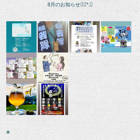
8月のお知らせ❁⃘*.ﾟ
✻