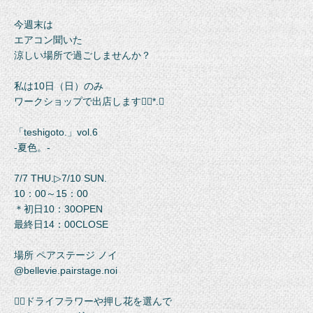
今週末は
エアコン聞いた
涼しい場所で過ごしませんか？
私は10日（日）のみ
ワークショップで出店します❁⃘*.ﾟ
「teshigoto.」vol.6
-夏色。-
7/7 THU.▷7/10 SUN.
10：00～15：00
＊初日10：30OPEN
最終日14：00CLOSE
場所 ペアステージ ノイ
@bellevie.pairstage.noi
❁⃘ドライフラワーや押し花を選んで