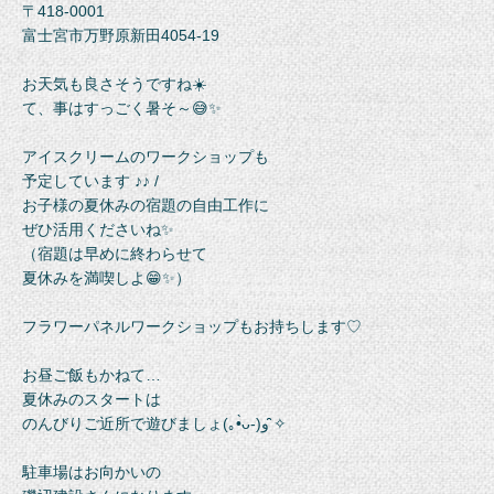
〒418-0001
富士宮市万野原新田4054-19
お天気も良さそうですね☀️
て、事はすっごく暑そ～😅✨
アイスクリームのワークショップも
予定しています ♪♪ /
お子様の夏休みの宿題の自由工作に
ぜひ活用くださいね✨
（宿題は早めに終わらせて
夏休みを満喫しよ😁✨）
フラワーパネルワークショップもお持ちします♡
お昼ご飯もかねて…
夏休みのスタートは
のんびりご近所で遊びましょ(｡•̀ᴗ-)و ̑̑✧
駐車場はお向かいの