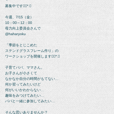
＊
募集中です❁⃘*.ﾟ
今週、7/15（金）
10：00～12：00
母力向上委員会さんで
@haharyoku
「季節をとじこめた
ステンドグラスフレーム作り」の
ワークショップを開催します❁⃘*.ﾟ
子育てパパ、ママさん。
お子さんが小さくて
なかなか自分の時間がもてない…
何か習ってみたいけど
何がいいかわからない…
趣味をみつけてみたい…
パパと一緒に参加してみたい…
そんな思いありませんか？