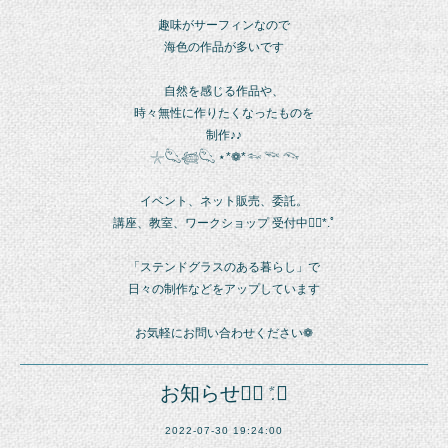
趣味がサーフィンなので
海色の作品が多いです
自然を感じる作品や、
時々無性に作りたくなったものを
制作♪♪
𓇼𓆡𓆉𓆡 ⋆*❁*𓆜 𓆝 𓆞
イベント、ネット販売、委託。
講座、教室、ワークショップ 受付中❁⃘*.ﾟ
「ステンドグラスのある暮らし」で
日々の制作などをアップしています
お気軽にお問い合わせください❁
お知らせ❁⃘*.ﾟ
2022-07-30 19:24:00