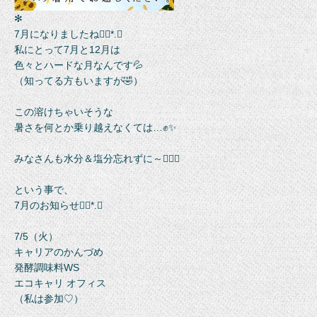
✻
7月になりましたね❁⃘*.ﾟ
私にとって7月と12月は
色々とハードな月なんです💦
（知ってる方もいますが🤣）
この溶けちゃいそうな
暑さを何とか乗り越えなくては…✊✨
みなさんも水分＆塩分忘れずに～🙋‍♀️✨
という事で、
7月のお知らせ❁⃘*.ﾟ
7/5（火）
キャリアのかんづめ
発酵調味料WS
エコキャリ オフィス
（私は参加♡）