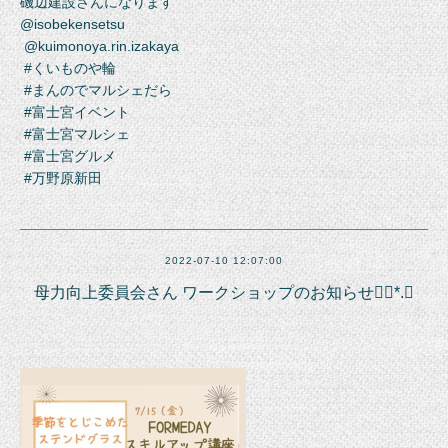
磯辺建設さんになります
@isobekensetsu
@kuimonoya.rin.izakaya
#くいものや輪
#まんのでマルシェだら
#富士宮イベント
#富士宮マルシェ
#富士宮グルメ
#万野原新田
2022-07-10 12:07:00
母力向上委員会さん ワークショップのお知らせ❁⃘*.ﾟ