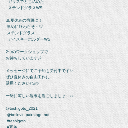
ガラスでとじ込めた
ステンドグラスWS
❁⃘夏休みの宿題に！
早めに終わらそ～♡
ステンドグラス
アイスキーホルダーWS
2つのワークショップで
お待ちしています🎶
メッセージにてご予約も受付中です✨
ぜひ夏休みの自由工作に
活用くださいね✊✨
一緒に涼しい週末を過ごしましょ～♪♪
@teshigoto_2021
@bellevie.pairstage.noi
#teshigoto
#夏色