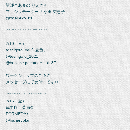
講師＊あまの りえさん
ファシリテーター ＊小田 梨恵子
@odarieko_riz
﹌ ﹌ ﹌ ﹌ ﹌ ﹌ ﹌ ﹌
7/10（日）
teshigoto vol.6-夏色。-
@teshigoto_2021
@bellevie.pairstage.noi 3F
ワークショップのご予約
メッセージにて受付中です♪♪
﹌ ﹌ ﹌ ﹌ ﹌ ﹌ ﹌ ﹌
7/15（金）
母力向上委員会
FORMEDAY
@haharyoku