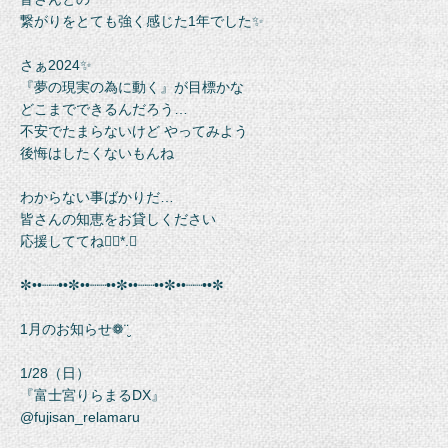
繋がりをとても強く感じた1年でした✨
さぁ2024✨
『夢の現実の為に動く』が目標かな
どこまでできるんだろう…
不安でたまらないけど やってみよう
後悔はしたくないもんね
わからない事ばかりだ…
皆さんの知恵をお貸しください
応援しててね❁⃘*.ﾟ
✼••┈┈••✼••┈┈••✼••┈┈••✼••┈┈••✼
1月のお知らせ❁¨̮
1/28（日）
『富士宮りらまるDX』
@fujisan_relamaru