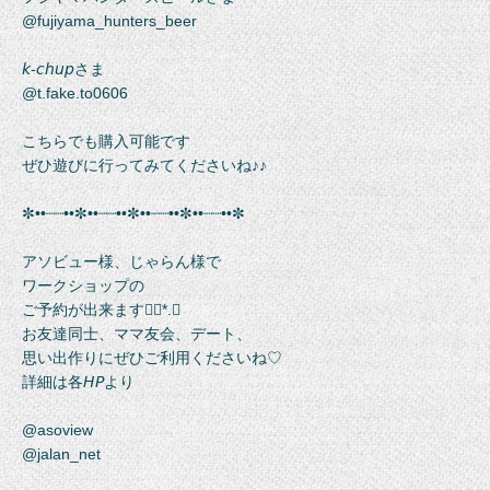
@fujiyama_hunters_beer
𝘬-𝘤𝘩𝘶𝘱さま
@t.fake.to0606
こちらでも購入可能です
ぜひ遊びに行ってみてくださいね♪♪
✼••┈┈••✼••┈┈••✼••┈┈••✼••┈┈••✼
アソビュー様、じゃらん様で
ワークショップの
ご予約が出来ます❁⃘*.ﾟ
お友達同士、ママ友会、デート、
思い出作りにぜひご利用くださいね♡
詳細は各𝘏𝘗より
@asoview
@jalan_net