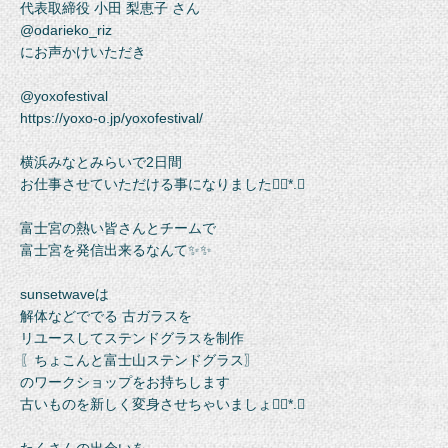
代表取締役 小田 梨恵子 さん
@odarieko_riz
にお声かけいただき
@yoxofestival
https://yoxo-o.jp/yoxofestival/
横浜みなとみらいで2日間
お仕事させていただける事になりました❁⃘*.ﾟ
富士宮の熱い皆さんとチームで
富士宮を発信出来るなんて✨✨
sunsetwaveは
解体などででる 古ガラスを
リユースしてステンドグラスを制作
〖ちょこんと富士山ステンドグラス〗
のワークショップをお持ちします
古いものを新しく変身させちゃいましょ❁⃘*.ﾟ