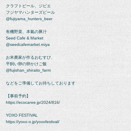
クラフトビール、ジビエ
フジヤマハンターズビール
@fujiyama_hunters_beer
有機野菜、本氣の豚汁
Seed Cafe & Market
@seedcafemarket.miya
お米農家が作るおむすび、
平飼い卵の卵かけご飯
@fujishan_shiraito_farm
などをご準備してお待ちしております
【事前予約】
https://ecocaree.jp/2024/816/
YOXO FESTIVAL
https://yoxo-o.jp/yoxofestival/