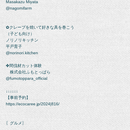
Masakazu Miyata
@nagomifarm
✿クレープを焼いて好きな具を巻こう
（子ども向け）
ノリノリキッチン
平戸育子
@norinori.kitchen
✤間伐材カット体験
株式会社ふもとっぱら
@fumotoppara_official
↓↓↓↓↓↓
【事前予約】
https://ecocaree.jp/2024|816/
〖グルメ〗