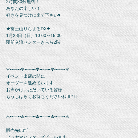
2時間30分無料！
あなたの楽しい！
好きを見つけに来て下さい♥
★富士山りらまるDX★
1月28日（日）10:00～15:00
駅前交流センターきらら2階
✼••┈┈••✼••┈┈••✼••┈┈••✼••┈┈••✼
イベント出店の間に
オーダーを進めています
お声かけいただいている皆様
もうしばらくお待ちくださいね❁⃘*.ﾟ
✼••┈┈••✼••┈┈••✼••┈┈••✼••┈┈••✼
販売先❁⃘*.ﾟ
フジヤマハンターズビールさま