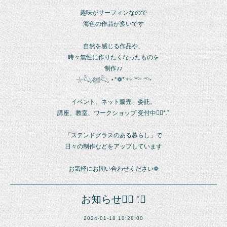
趣味がサーフィンなので
海色の作品が多いです
自然を感じる作品や、
時々無性に作りたくなったものを
制作♪♪
𓇼𓆡𓆉𓆡 ⋆*❁*𓆜 𓆝 𓆞
イベント、ネット販売、委託。
講座、教室、ワークショップ 受付中❁⃘*.ﾟ
「ステンドグラスのある暮らし」で
日々の制作などをアップしています
お気軽にお問い合わせください❁
お知らせ❁⃘*.ﾟ
2024-01-18 10:28:00