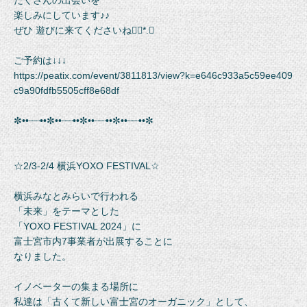
たくさんの出会いを
楽しみにしています♪♪
ぜひ 遊びに来てくださいね❁⃘*.ﾟ
ご予約は↓↓↓
https://peatix.com/event/3811813/view?k=e646c933a5c59ee409
c9a90fdfb5505cff8e68df
⁡✼••┈┈••✼••┈┈••✼••┈┈••✼••┈┈••✼
☆2/3-2/4 横浜YOXO FESTIVAL☆
横浜みなとみらいで行われる
「未来」をテーマとした
「YOXO FESTIVAL 2024」に
富士宮市内7事業者が出展することに
なりました。
イノベーターの集まる場所に
私達は「古くて新しい富士宮のオーガニック」として、