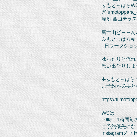
ふもとっぱらW
@fumotoppara_o
場所:金山テラ
富士山ど～～ん
ふもとっぱらキ
1日ワークショ
ゆったりと流れ
想い出作りしま
✤ふもとっぱら
ご予約が必要とな
https://fumotopp
WSは
10時～1時間毎
ご予約優先にな
Instagramメ