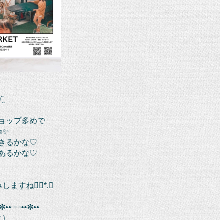
̮
ョップ多めで
✊✨
きるかな♡
あるかな♡
休みしますね❁⃘*.ﾟ
✼••┈┈••✼••
土）