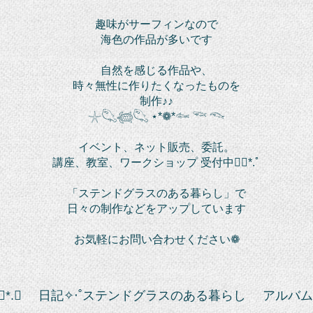
趣味がサーフィンなので
海色の作品が多いです
自然を感じる作品や、
時々無性に作りたくなったものを
制作♪♪
𓇼𓆡𓆉𓆡 ⋆*❁*𓆜 𓆝 𓆞
イベント、ネット販売、委託。
講座、教室、ワークショップ 受付中❁⃘*.ﾟ
「ステンドグラスのある暮らし」で
日々の制作などをアップしています
お気軽にお問い合わせください❁
*.ﾟ
日記✧‧˚ステンドグラスのある暮らし
アルバム