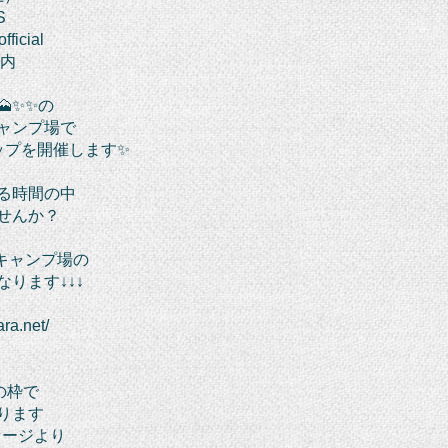
S
fficial
ス内
✨✨の
ャンプ場で
ップを開催します✨
る時間の中
せんか？
キャンプ場の
ります↓↓↓
ara.net/
の枠で
ります
ッセージより