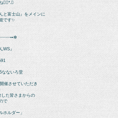
❁⃘*.ﾟ
んと富士山』をメインに
能です✨
┈┈┈┈••✼
んWS』
591
25なないろ堂
を開催させていただき
✨
験した皆さまからの
ので
ルホルダー」