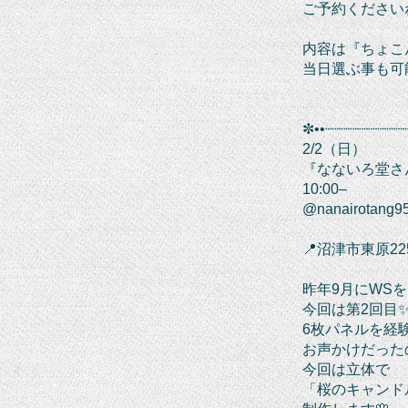
ご予約くださいね
内容は『ちょこ
当日選ぶ事も可
✼••┈┈┈┈┈┈┈┈┈
2/2（日）
『なないろ堂さ
10:00–
@nanairotang9
📍沼津市東原2
昨年9月にWS
今回は第2回目
6枚パネルを経
お声かけだった
今回は立体で
「桜のキャンド