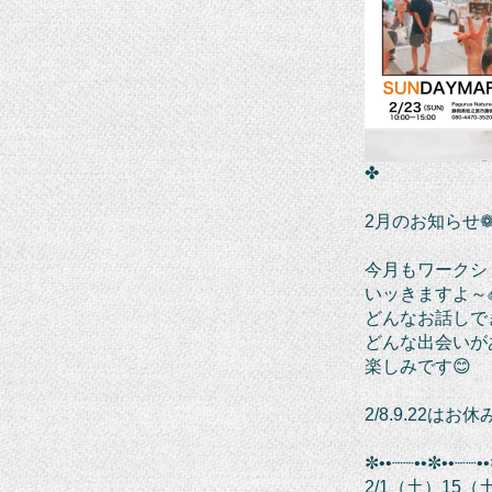
✤
2月のお知らせ❁¨
今月もワークシ
いッきますよ～
どんなお話しで
どんな出会いが
楽しみです😊
2/8.9.22はお
✼••┈┈••✼••┈┈••
2/1（土）15（