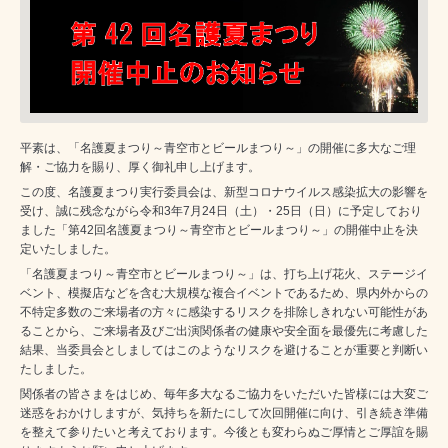
平素は、「名護夏まつり～青空市とビールまつり～」の開催に多大なご理
解・ご協力を賜り、厚く御礼申し上げます。
この度、名護夏まつり実行委員会は、新型コロナウイルス感染拡大の影響を
受け、誠に残念ながら令和3年7月24日（土）・25日（日）に予定しており
ました「第42回名護夏まつり～青空市とビールまつり～」の開催中止を決
定いたしました。
「名護夏まつり～青空市とビールまつり～」は、打ち上げ花火、ステージイ
ベント、模擬店などを含む大規模な複合イベントであるため、県内外からの
不特定多数のご来場者の方々に感染するリスクを排除しきれない可能性があ
ることから、ご来場者及びご出演関係者の健康や安全面を最優先に考慮した
結果、当委員会としましてはこのようなリスクを避けることが重要と判断い
たしました。
関係者の皆さまをはじめ、毎年多大なるご協力をいただいた皆様には大変ご
迷惑をおかけしますが、気持ちを新たにして次回開催に向け、引き続き準備
を整えて参りたいと考えております。今後とも変わらぬご厚情とご厚誼を賜