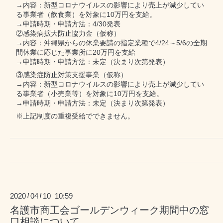
→内容：新型コロナウイルスの影響により売上が減少してい
る事業者（飲食業）を対象に10万円を支給。
→申請時期・申請方法：4/30発表
②感染病拡大防止協力金（仮称）
→内容：沖縄県からの休業要請の指定業種で4/24～5/6の全期
間休業に応じた事業所に20万円を支給
→申請時期・申請方法：未定（決まり次第発表）
③感染症防止対策支援事業（仮称）
→内容：新型コロナウイルスの影響により売上が減少してい
る事業者（小売業等）を対象に10万円を支給。
→申請時期・申請方法：未定（決まり次第発表）
※上記制度の重複受給でできません。
2020
04
10 10:59
/
/
名護市商工会ゴールデンウィーク期間中の窓
口相談について