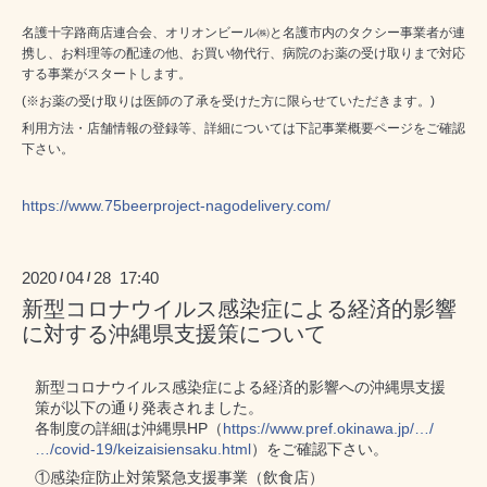
名護十字路商店連合会、オリオンビール㈱と名護市内のタクシー事業者が連
携し、お料理等の配達の他、お買い物代行、病院のお薬の受け取りまで対応
する事業がスタートします。
​(※お薬の受け取りは医師の了承を受けた方に限らせていただきます。)
利用方法・店舗情報の登録等、詳細については下記事業概要ページをご確認
下さい。
https://www.75beerproject-nagodelivery.com/
2020
04
28 17:40
/
/
新型コロナウイルス感染症による経済的影響
に対する沖縄県支援策について
新型コロナウイルス感染症による経済的影響への沖縄県支援
策が以下の通り発表されました。
各制度の詳細は沖縄県HP（
https://www.pref.okinawa.jp/…/
…/covid-19/keizaisiensaku.html
）をご確認下さい。
①感染症防止対策緊急支援事業（飲食店）