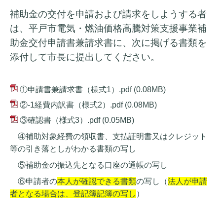
補助金の交付を申請および請求をしようする者
は、平戸市電気・燃油価格高騰対策支援事業補
助金交付申請書兼請求書に、次に掲げる書類を
添付して市長に提出してください。
①申請書兼請求書（様式1）.pdf
(0.08MB)
②-1経費内訳書（様式2）.pdf
(0.08MB)
③確認書（様式3）.pdf
(0.05MB)
④補助対象経費の領収書、支払証明書又はクレジット
等の引き落としがわかる書類の写し
⑤補助金の振込先となる口座の通帳の写し
⑥申請者の
本人が確認できる書類
の写し（
法人が申請
者となる場合は、登記簿記簿の写し
）