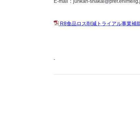
E-mail：junkan-shakai@pref.ehime/lg.
R8食品ロス削減トライアル事業補