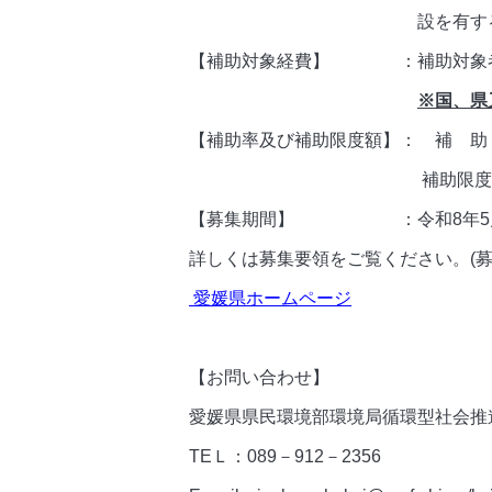
設を有する食品関連事業者
【補助対象経費】 ：補助対象者が課
※国、県
【補助率及び補助限度額】： 補 
補助限度額 １事業
【募集期間】 ：令和8年5月1日
詳しくは募集要領をご覧ください。(
愛媛県ホームページ
【お問い合わせ】
愛媛県県民環境部環境局循環型社会推
TEＬ：089－912－2356