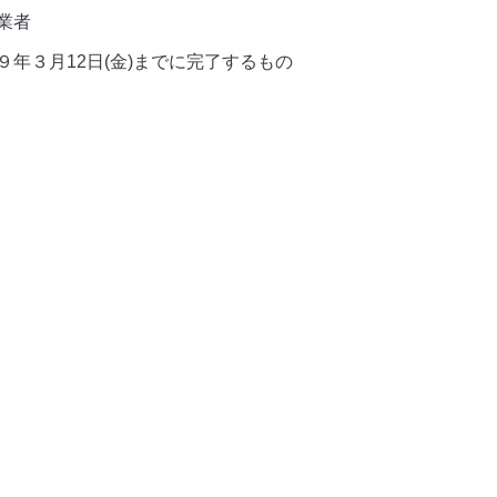
業者
３月12日(金)までに完了するもの