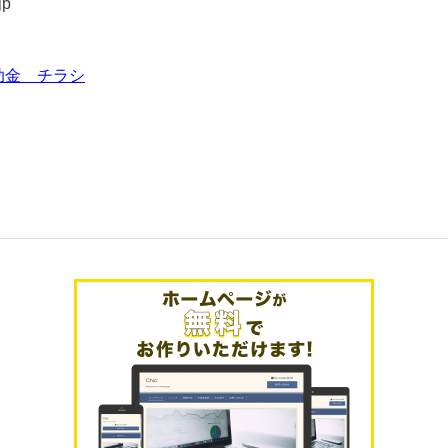
jp
助金 チラシ