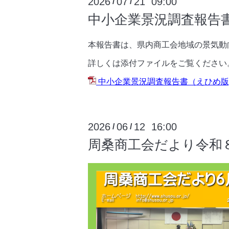
2026
07
21 09:00
/
/
中小企業景況調査報告書
本報告書は、県内商工会地域の景気動
詳しくは添付ファイルをご覧ください
中小企業景況調査報告書（えひめ版)
2026
06
12 16:00
/
/
周桑商工会だより令和