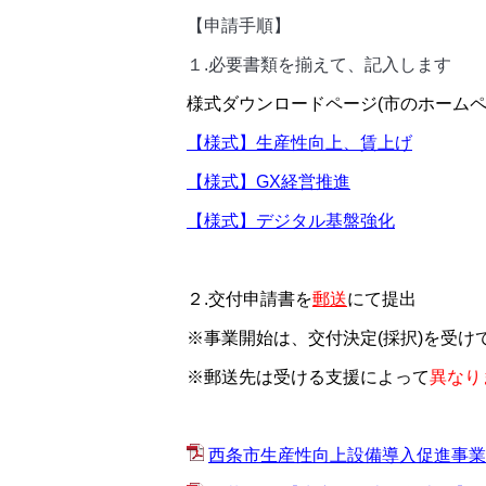
【申請手順】
１.必要書類を揃えて、記入します
様式ダウンロードページ(市のホームペ
【様式】生産性向上、賃上げ
【様式】GX経営推進
【様式】デジタル基盤強化
２.交付申請書を
郵送
にて提出
※事業開始は、交付決定(採択)を受け
※郵送先は受ける支援によって
異なり
西条市生産性向上設備導入促進事業