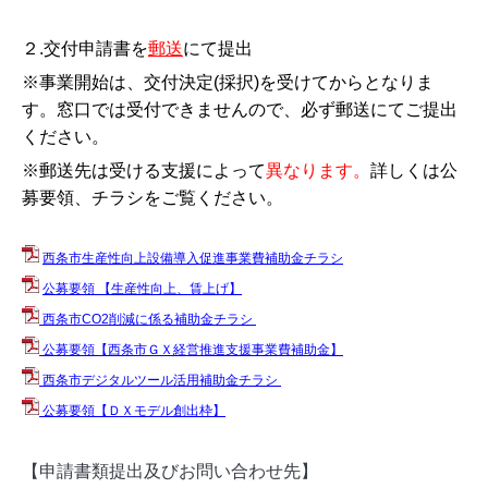
２.交付申請書を
郵送
にて提出
※事業開始は、交付決定(採択)を受けてからとなりま
す。
窓口では受付できませんので、必ず郵送にてご提出
ください。
※郵送先は受ける支援によって
異なります。
詳しくは公
募要領、チラシをご覧ください。
西条市生産性向上設備導入促進事業費補助金チラシ
公募要領
【生産性向上、賃上げ】
西条市CO2削減に係る補助金チラシ
公募要領【西条市ＧＸ経営推進支援事業費補助金】
西条市デジタルツール活用補助金チラシ
公募要領【ＤＸモデル創出枠】
【申請書類提出及びお問い合わせ先】