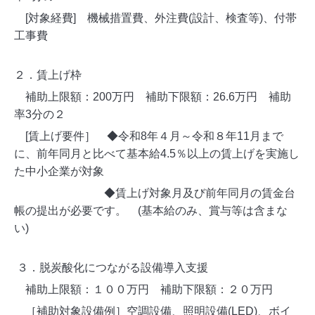
[対象経費]
機械措置費、外注費(設計、検査等)、付帯
工事費
２．賃上げ枠
補助上限額：200万円
補助下限額：26.6万円 補助
率3分の２
[賃上げ要件］
◆令和8年４月～令和８年11月まで
に、前年同月と比べて基本給4.5％以上の賃上げを実施し
た中小企業が対象
◆賃上げ対象月及び前年同月の賃金台
帳の提出が必要です。
(基本給のみ、賞与等は含まな
い)
３．脱炭酸化につながる設備導入支援
補助上限額：１００万円
補助下限額：２０万円
［補助対象設備例］空調設備、照明設備(LED)、ボイ