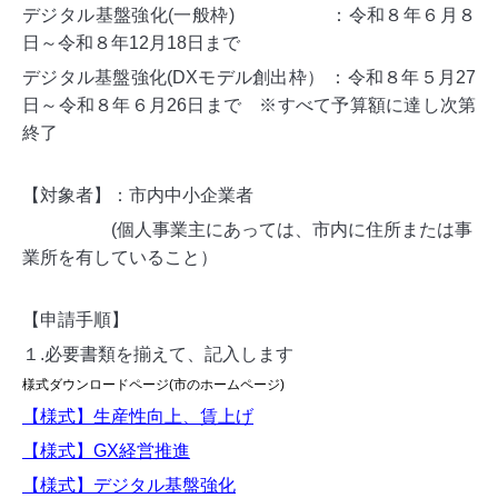
デジタル基盤強化(一般枠)
：
令和８年６月８
日～令和８年12月18日まで
デジタル基盤強化(DXモデル創出枠）
：
令和８年５月27
日～令和８年６月26日まで
※すべて予算額に達し次第
終了
【対象者】：市内中小企業者
(個人事業主にあっては、市内に住所または事
業所を有していること）
【申請手順】
１.必要書類を揃えて、記入します
様式ダウンロードページ(市のホームページ)
【様式】生産性向上、賃上げ
【様式】GX経営推進
【様式】デジタル基盤強化