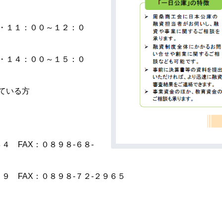
・１１：００～１２：０
１４：００～１５：０
ている方
４ FAX：０８９８-６８-
１９ FAX：０８９８-７２-２９６５