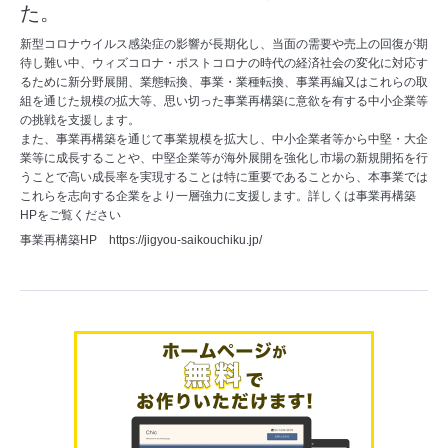
た。
新型コロナウイルス感染症の影響が長期化し、当面の需要や売上の回復が期
待し難い中、ウィズコロナ・ポストコロナの時代の経済社会の変化に対応す
るために新分野展開、業態転換、事業・業種転換、事業再編又はこれらの取
組を通じた規模の拡大等、思い切った事業再構築に意欲を有する中小企業等
の挑戦を支援します。
また、事業再構築を通じて事業規模を拡大し、中小企業者等から中堅・大企
業等に成長することや、中堅企業等が海外展開を強化し市場の新規開拓を行
うことで高い成長率を実現することは特に重要であることから、本事業では
これらを志向する企業をより一層強力に支援します。詳しくは事業再構築
HPをご覧ください
事業再構築HP
https://jigyou-saikouchiku.jp/