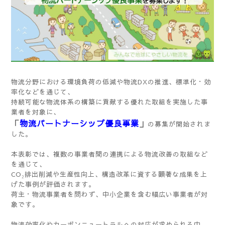
物流分野における環境負荷の低減や物流DXの推進、標準化・効
率化などを通じて、
持続可能な物流体系の構築に貢献する優れた取組を実施した事
業者を対象に、
「
物流パートナーシップ優良事業
」
の募集が開始されま
した。
本表彰では、複数の事業者間の連携による物流改善の取組など
を通じて、
CO₂排出削減や生産性向上、構造改革に資する顕著な成果を上
げた事例が評価されます。
荷主・物流事業者を問わず、中小企業を含む幅広い事業者が対
象です。
物流効率化やカーボンニュートラルへの対応が求められる中、