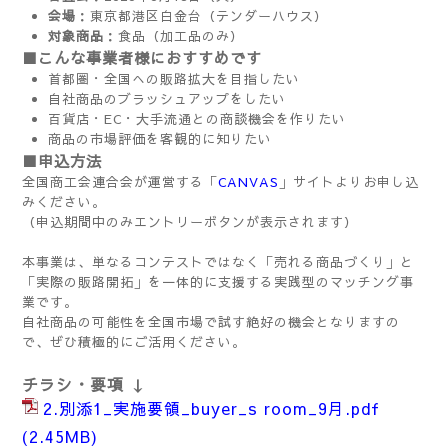
会場
：東京都港区白金台（テンダーハウス）
対象商品
：食品（加工品のみ）
■こんな事業者様におすすめです
首都圏・全国への販路拡大を目指したい
自社商品のブラッシュアップをしたい
百貨店・EC・大手流通との商談機会を作りたい
商品の市場評価を客観的に知りたい
■申込方法
全国商工会連合会が運営する「
CANVAS
」サイトよりお申し込
みください。
（申込期間中のみエントリーボタンが表示されます）
本事業は、単なるコンテストではなく「売れる商品づくり」と
「実際の販路開拓」を一体的に支援する実践型のマッチング事
業です。
自社商品の可能性を全国市場で試す絶好の機会となりますの
で、ぜひ積極的にご活用ください。
チラシ・要項
↓
2.別添1_実施要領_buyer_s room_9月.pdf
(2.45MB)