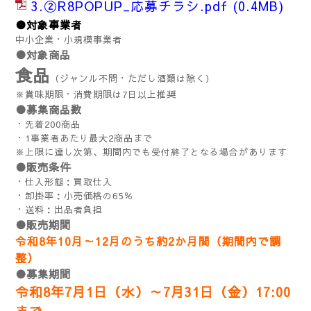
3.②R8POPUP_応募チラシ.pdf
(0.4MB)
●対象事業者
中小企業・小規模事業者
●対象商品
食品
（ジャンル不問・ただし酒類は除く）
※賞味期限・消費期限は7日以上推奨
●募集商品数
・先着200商品
・1事業者あたり最大2商品まで
※上限に達し次第、期間内でも受付終了となる場合があります
●販売条件
・仕入形態：買取仕入
・卸掛率：小売価格の65％
・送料：出品者負担
●販売期間
令和8年10月～12月のうち約2か月間（期間内で調
整）
●募集期間
令和8年7月1日（水）～7月31日（金）17:00
まで