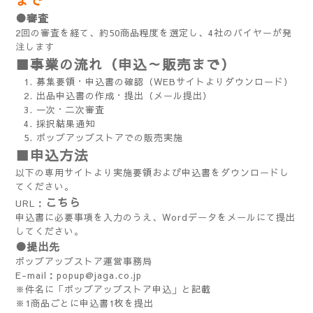
●審査
2回の審査を経て、約50商品程度を選定し、4社のバイヤーが発
注します
■事業の流れ（申込～販売まで）
募集要領・申込書の確認（WEBサイトよりダウンロード）
出品申込書の作成・提出（メール提出）
一次・二次審査
採択結果通知
ポップアップストアでの販売実施
■申込方法
以下の専用サイトより実施要領および申込書をダウンロードし
てください。
こちら
URL：
申込書に必要事項を入力のうえ、Wordデータをメールにて提出
してください。
●提出先
ポップアップストア運営事務局
E-mail：
popup@jaga.co.jp
※件名に「ポップアップストア申込」と記載
※1商品ごとに申込書1枚を提出