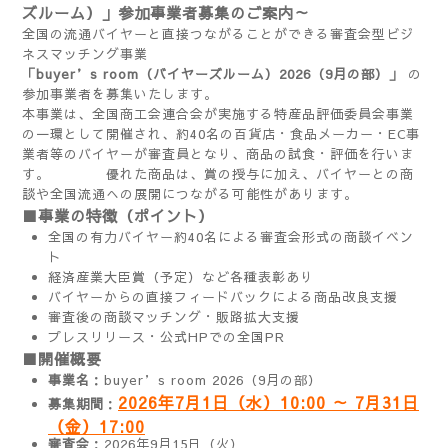
ズルーム）」参加事業者募集のご案内～
全国の流通バイヤーと直接つながることができる審査会型ビジ
ネスマッチング事業
「buyer’s room（バイヤーズルーム）2026（9月の部）」
の
参加事業者を募集いたします。
本事業は、全国商工会連合会が実施する特産品評価委員会事業
の一環として開催され、約40名の百貨店・食品メーカー・EC事
業者等のバイヤーが審査員となり、商品の試食・評価を行いま
す。 優れた商品は、賞の授与に加え、バイヤーとの商
談や全国流通への展開につながる可能性があります。
■事業の特徴（ポイント）
全国の有力バイヤー約40名による審査会形式の商談イベン
ト
経済産業大臣賞（予定）など各種表彰あり
バイヤーからの直接フィードバックによる商品改良支援
審査後の商談マッチング・販路拡大支援
プレスリリース・公式HPでの全国PR
■開催概要
事業名
：buyer’s room 2026（9月の部）
2026年7月1日（水）10:00 ～ 7月31日
募集期間
：
（金）17:00
審査会
：2026年9月15日（火）